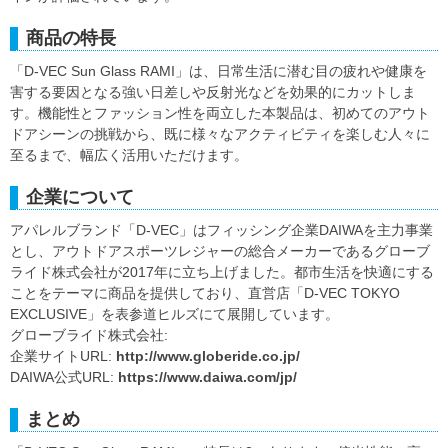
商品の特長
「D-VEC Sun Glass RAMI」は、日常生活に潜む目の疲れや健康を
害する要因となる強い日差しや反射光などを効果的にカットしま
す。機能性とファッション性を両立した本製品は、初めてのアウト
ドアシーンの挑戦から、既に様々なアクティビティを楽しむ人々に
至るまで、幅広く活用いただけます。
企業について
アパレルブランド「D-VEC」はフィッシング企業DAIWAを主力事業
とし、アウトドアスポーツレジャーの総合メーカーであるグローブ
ライド株式会社が2017年に立ち上げました。都市生活を快適にする
ことをテーマに商品を提供しており、直営店「D-VEC TOKYO
EXCLUSIVE」を表参道ヒルズにて展開しています。
グローブライド株式会社:
企業サイトURL:
http://www.globeride.co.jp/
DAIWA公式URL:
https://www.daiwa.com/jp/
まとめ