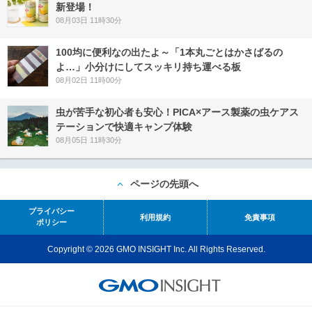
新登場！
08月03日 11時30分
100均に便利なの出たよ～「1本丸ごとはかさばるの
よ…」小分けにしてスッキリ持ち運べる板
08月02日 11時00分
虫が苦手な初心者も安心！PICA×アース製薬の虫ケアス
テーションで快適キャンプ体験
08月05日 11時30分
ページの先頭へ
プライバシー
利用規約
免責事項
ポリシー
Copyright © 2026 GMO INSIGHT Inc. All Rights Reserved.