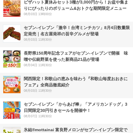
ピザハット夏休みセット3種が3,000円から！お盆や集ま
りにぴったりのボリューム&おトクな期間限定メニュー
08月03日 13時00分
セブン-イレブン「激辛！台湾ミンチカツ」8月4日数量限
定発売｜名古屋発祥の旨辛グルメが登場
08月03日 11時30分
長野県150周年記念フェアがセブン-イレブンで開催 味
噌や伝統野菜を使った新商品21品が登場
08月04日 11時30分
関西限定！和歌山の恵みを味わう『和歌山毎度おおきに
フェア』全商品徹底紹介
08月03日 11時30分
セブン‐イレブン「からあげ棒」「アメリカンドッグ」3
日間限定30円引きセールを開催中！
08月07日 11時30分
氷結®mottainai 富良野メロンがセブン‐イレブン限定で