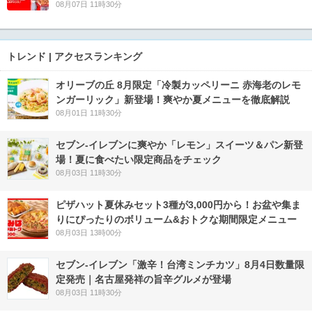
08月07日 11時30分
トレンド | アクセスランキング
オリーブの丘 8月限定「冷製カッペリーニ 赤海老のレモ
ンガーリック」新登場！爽やか夏メニューを徹底解説
08月01日 11時30分
セブン‐イレブンに爽やか「レモン」スイーツ＆パン新登
場！夏に食べたい限定商品をチェック
08月03日 11時30分
ピザハット夏休みセット3種が3,000円から！お盆や集ま
りにぴったりのボリューム&おトクな期間限定メニュー
08月03日 13時00分
セブン-イレブン「激辛！台湾ミンチカツ」8月4日数量限
定発売｜名古屋発祥の旨辛グルメが登場
08月03日 11時30分