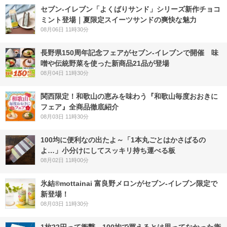
セブン‐イレブン「よくばりサンド」シリーズ新作チョコ
ミント登場｜夏限定スイーツサンドの爽快な魅力
08月06日 11時30分
長野県150周年記念フェアがセブン-イレブンで開催 味
噌や伝統野菜を使った新商品21品が登場
08月04日 11時30分
関西限定！和歌山の恵みを味わう『和歌山毎度おおきに
フェア』全商品徹底紹介
08月03日 11時30分
100均に便利なの出たよ～「1本丸ごとはかさばるの
よ…」小分けにしてスッキリ持ち運べる板
08月02日 11時00分
氷結®mottainai 富良野メロンがセブン‐イレブン限定で
新登場！
08月03日 11時30分
1枚22円って衝撃…100均で買えるとは思ってなかった衛