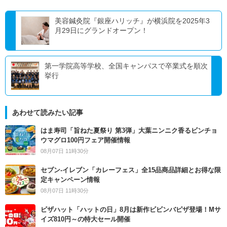
美容鍼灸院『銀座ハリッチ』が横浜院を2025年3
月29日にグランドオープン！
第一学院高等学校、全国キャンパスで卒業式を順次
挙行
あわせて読みたい記事
はま寿司「旨ねた夏祭り 第3弾」大葉ニンニク香るビンチョ
ウマグロ100円フェア開催情報
08月07日 11時30分
セブン‐イレブン「カレーフェス」全15品商品詳細とお得な限
定キャンペーン情報
08月07日 11時30分
ピザハット「ハットの日」8月は新作ビビンバピザ登場！Mサ
イズ810円～の特大セール開催