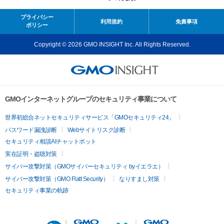
プライバシー
利用規約
免責事項
ポリシー
Copyright © 2026 GMO INSIGHT Inc. All Rights Reserved.
GMOインターネットグループのセキュリティ事業について
世界初総合ネットセキュリティサービス「GMOセキュリティ24」
パスワード漏洩診断
Webサイトリスク診断
セキュリティ相談AIチャットボット
実在証明・盗聴対策
サイバー攻撃対策（GMOサイバーセキュリティ byイエラエ）
サイバー攻撃対策（GMO Flatt Security）
なりすまし対策
セキュリティ事業の軌跡