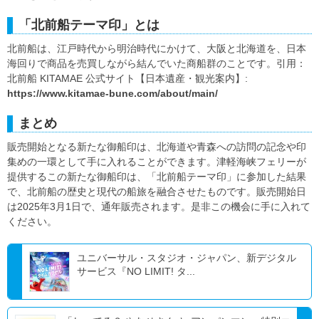
「北前船テーマ印」とは
北前船は、江戸時代から明治時代にかけて、大阪と北海道を、日本
海回りで商品を売買しながら結んでいた商船群のことです。引用：
北前船 KITAMAE 公式サイト【日本遺産・観光案内】:
https://www.kitamae-bune.com/about/main/
まとめ
販売開始となる新たな御船印は、北海道や青森への訪問の記念や印
集めの一環として手に入れることができます。津軽海峡フェリーが
提供するこの新たな御船印は、「北前船テーマ印」に参加した結果
で、北前船の歴史と現代の船旅を融合させたものです。販売開始日
は2025年3月1日で、通年販売されます。是非この機会に手に入れて
ください。
ユニバーサル・スタジオ・ジャパン、新デジタル
サービス『NO LIMIT! タ...