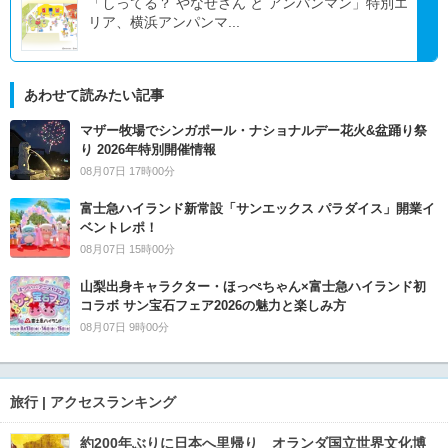
「しってる？ やなせさん と アンパンマン」特別エ
リア、横浜アンパンマ...
あわせて読みたい記事
マザー牧場でシンガポール・ナショナルデー花火&盆踊り祭
り 2026年特別開催情報
08月07日 17時00分
富士急ハイランド新常設「サンエックス パラダイス」開業イ
ベントレポ！
08月07日 15時00分
山梨出身キャラクター・ほっぺちゃん×富士急ハイランド初
コラボ サン宝石フェア2026の魅力と楽しみ方
08月07日 9時00分
旅行 | アクセスランキング
約200年ぶりに日本へ里帰り オランダ国立世界文化博