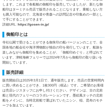
します。これまで各船舶の御船印を販売していましたが、新たな御
船印はターミナル売店で販売されることになります。乗船しない方
も購入可能なので、北海道や青森への訪問記念や印集めの一部とし
て手にすることができます。
詳細URL:
https://gosen-in.jp/
御船印とは
寺社仏閣で受けることができる御朱印の船バージョンのことで、全
国各地の船会社や海洋博物館が独自の印を発行しています。船旅を
楽しみながら御船印を集めることが、「御船印めぐり」と呼ばれて
います。津軽海峡フェリーでは2024年7月から御船印の取り扱いを
開始しています。
販売詳細
販売開始日は2025年3月1日で、通年販売します。売店の営業時間内
に買い求めることができ、1枚300円（税込）です。ご希望のお客様
は売店レジスタッフにお申し付けください。デザインは、古の北前
船と現代のフェリーのコラボレーションです。墨絵風タッチの北前
船をメインに、当時北前船で運ばれていたニシン、稲、昆布のモチ
ーフを加えています。