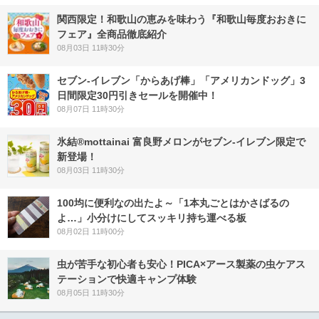
関西限定！和歌山の恵みを味わう『和歌山毎度おおきに
フェア』全商品徹底紹介
08月03日 11時30分
セブン‐イレブン「からあげ棒」「アメリカンドッグ」3
日間限定30円引きセールを開催中！
08月07日 11時30分
氷結®mottainai 富良野メロンがセブン‐イレブン限定で
新登場！
08月03日 11時30分
100均に便利なの出たよ～「1本丸ごとはかさばるの
よ…」小分けにしてスッキリ持ち運べる板
08月02日 11時00分
虫が苦手な初心者も安心！PICA×アース製薬の虫ケアス
テーションで快適キャンプ体験
08月05日 11時30分