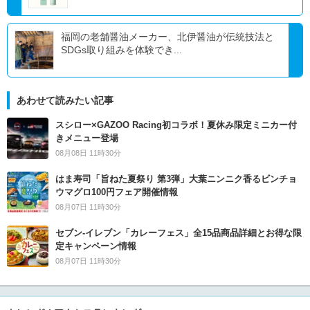
福岡の老舗醤油メーカー、北伊醤油が伝統技法と
SDGs取り組みを体験でき...
あわせて読みたい記事
スシロー×GAZOO Racing初コラボ！夏休み限定ミニカー付
きメニュー登場
08月08日 11時30分
はま寿司「旨ねた夏祭り 第3弾」大葉ニンニク香るビンチョ
ウマグロ100円フェア開催情報
08月07日 11時30分
セブン‐イレブン「カレーフェス」全15品商品詳細とお得な限
定キャンペーン情報
08月07日 11時30分