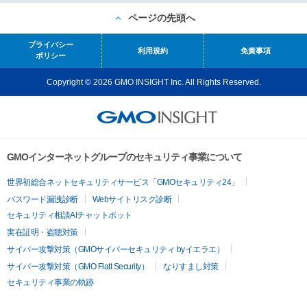
ページの先頭へ
プライバシー
利用規約
免責事項
ポリシー
Copyright © 2026 GMO INSIGHT Inc. All Rights Reserved.
GMOインターネットグループのセキュリティ事業について
世界初総合ネットセキュリティサービス「GMOセキュリティ24」
パスワード漏洩診断
Webサイトリスク診断
セキュリティ相談AIチャットボット
実在証明・盗聴対策
サイバー攻撃対策（GMOサイバーセキュリティ byイエラエ）
サイバー攻撃対策（GMO Flatt Security）
なりすまし対策
セキュリティ事業の軌跡