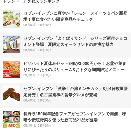
トレンド | アクセスランキング
セブン‐イレブンに爽やか「レモン」スイーツ＆パン新登
場！夏に食べたい限定商品をチェック
08月03日 11時30分
セブン‐イレブン「よくばりサンド」シリーズ新作チョコ
ミント登場｜夏限定スイーツサンドの爽快な魅力
08月06日 11時30分
ピザハット夏休みセット3種が3,000円から！お盆や集ま
りにぴったりのボリューム&おトクな期間限定メニュー
08月03日 13時00分
セブン-イレブン「激辛！台湾ミンチカツ」8月4日数量限
定発売｜名古屋発祥の旨辛グルメが登場
08月03日 11時30分
長野県150周年記念フェアがセブン-イレブンで開催 味
噌や伝統野菜を使った新商品21品が登場
08月04日 11時30分