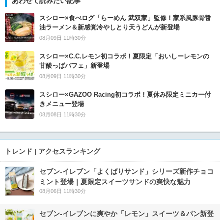
あわせて読みたい記事
スシロー×食べログ「らーめん 武双家」監修！家系風豚骨醤
油ラーメン＆新感覚冷やしとり天うどんが新登場
08月09日 11時30分
スシロー×C.C.レモン初コラボ！夏限定「おいしーレモンの
甘酸っぱパフェ」新登場
08月09日 11時30分
スシロー×GAZOO Racing初コラボ！夏休み限定ミニカー付
きメニュー登場
08月08日 11時30分
トレンド | アクセスランキング
セブン‐イレブン「よくばりサンド」シリーズ新作チョコ
ミント登場｜夏限定スイーツサンドの爽快な魅力
08月06日 11時30分
セブン‐イレブンに爽やか「レモン」スイーツ＆パン新登