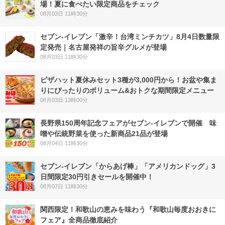
場！夏に食べたい限定商品をチェック
08月03日 11時30分
セブン-イレブン「激辛！台湾ミンチカツ」8月4日数量限
定発売｜名古屋発祥の旨辛グルメが登場
08月03日 11時30分
ピザハット夏休みセット3種が3,000円から！お盆や集ま
りにぴったりのボリューム&おトクな期間限定メニュー
08月03日 13時00分
長野県150周年記念フェアがセブン-イレブンで開催 味
噌や伝統野菜を使った新商品21品が登場
08月04日 11時30分
セブン‐イレブン「からあげ棒」「アメリカンドッグ」3
日間限定30円引きセールを開催中！
08月07日 11時30分
関西限定！和歌山の恵みを味わう『和歌山毎度おおきに
フェア』全商品徹底紹介