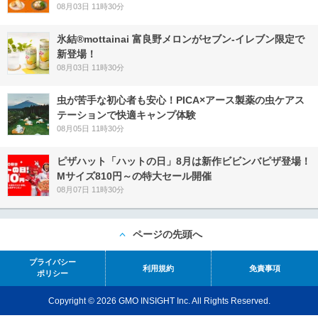
08月03日 11時30分
氷結®mottainai 富良野メロンがセブン‐イレブン限定で
新登場！
08月03日 11時30分
虫が苦手な初心者も安心！PICA×アース製薬の虫ケアス
テーションで快適キャンプ体験
08月05日 11時30分
ピザハット「ハットの日」8月は新作ビビンバピザ登場！
Mサイズ810円～の特大セール開催
08月07日 11時30分
ページの先頭へ
プライバシー
利用規約
免責事項
ポリシー
Copyright © 2026 GMO INSIGHT Inc. All Rights Reserved.