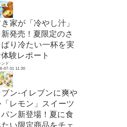
すき家が「冷やし汁」
を新発売！夏限定のさ
っぱり冷たい一杯を実
食体験レポート
レンド
6-07-31 11:30
セブン‐イレブンに爽や
か「レモン」スイーツ
＆パン新登場！夏に食
べたい限定商品をチェ