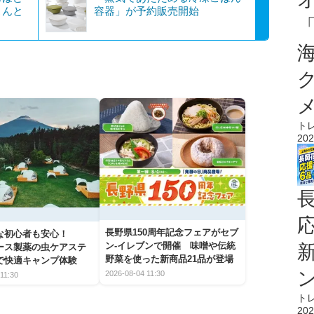
こんと
容器」が予約販売開始
ト
202
長野県150周年記念フェアがセブ
な初心者も安心！
ン-イレブンで開催 味噌や伝統
アース製薬の虫ケアステ
野菜を使った新商品21品が登場
で快適キャンプ体験
2026-08-04 11:30
11:30
ト
202