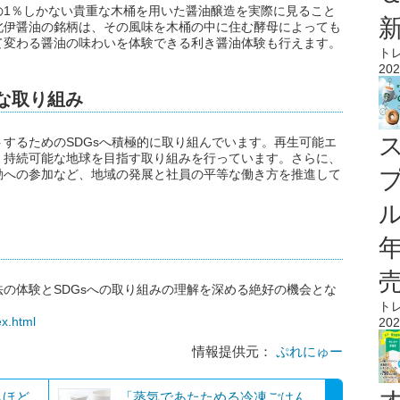
の1％しかない貴重な木桶を用いた醤油醸造を実際に見ること
北伊醤油の銘柄は、その風味を木桶の中に住む酵母によっても
て変わる醤油の味わいを体験できる利き醤油体験も行えます。
ト
202
な取り組み
するためのSDGsへ積極的に取り組んでいます。再生可能エ
、持続可能な地球を目指す取り組みを行っています。さらに、
動への参加など、地域の発展と社員の平等な働き方を推進して
ル
の体験とSDGsへの取り組みの理解を深める絶好の機会とな
ト
ex.html
202
情報提供元：
ぷれにゅー
もほど
「蒸気であたためる冷凍ごはん