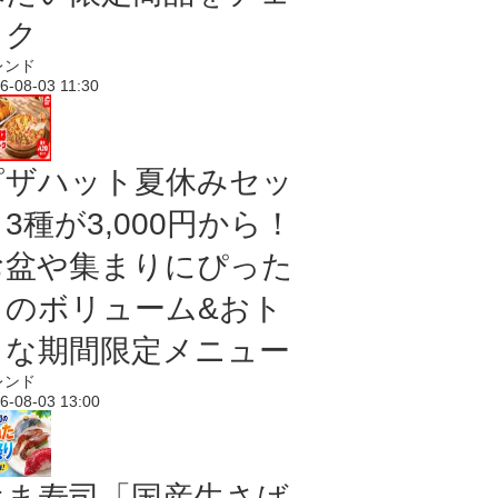
ック
レンド
6-08-03 11:30
ピザハット夏休みセッ
3種が3,000円から！
お盆や集まりにぴった
りのボリューム&おト
クな期間限定メニュー
レンド
6-08-03 13:00
はま寿司「国産生さば