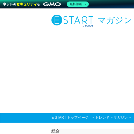
無料診断
マガジン
E START トップページ
>
トレンド
>
マガジン
総合