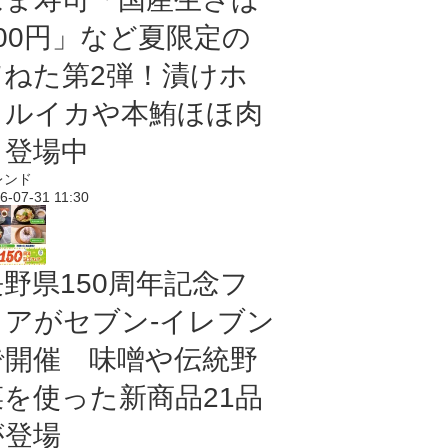
100円」など夏限定の
旨ねた第2弾！漬けホ
タルイカや本鮪ほほ肉
も登場中
レンド
6-07-31 11:30
長野県150周年記念フ
ェアがセブン-イレブン
で開催 味噌や伝統野
菜を使った新商品21品
が登場