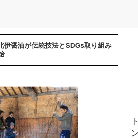
北伊醤油が伝統技法とSDGs取り組み
始
ト