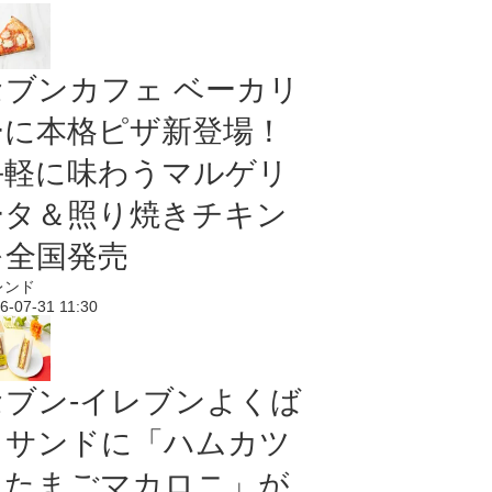
セブンカフェ ベーカリ
ーに本格ピザ新登場！
手軽に味わうマルゲリ
ータ＆照り焼きチキン
を全国発売
レンド
6-07-31 11:30
セブン‐イレブンよくば
りサンドに「ハムカツ
＆たまごマカロニ」が