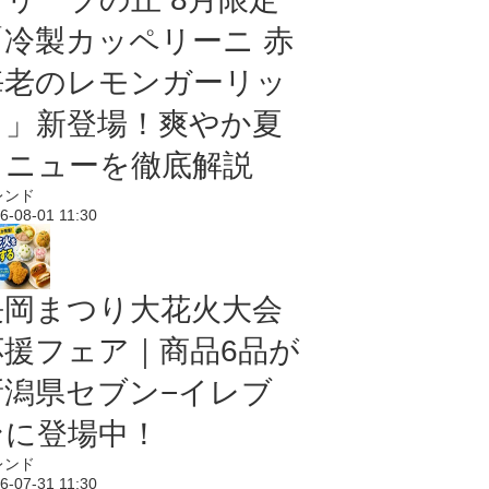
「冷製カッペリーニ 赤
海老のレモンガーリッ
ク」新登場！爽やか夏
メニューを徹底解説
レンド
6-08-01 11:30
長岡まつり大花火大会
応援フェア｜商品6品が
新潟県セブン−イレブ
ンに登場中！
レンド
6-07-31 11:30