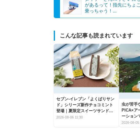
があるって！指先にちょ
乗っちゃう！...
こんな記事も読まれています
セブン‐イレブン「よくばりサン
虫が苦手
ド」シリーズ新作チョコミント
PICA×
登場｜夏限定スイーツサンドの
ーション
爽快な魅力
2026-08-06 11:30
2026-08-05 