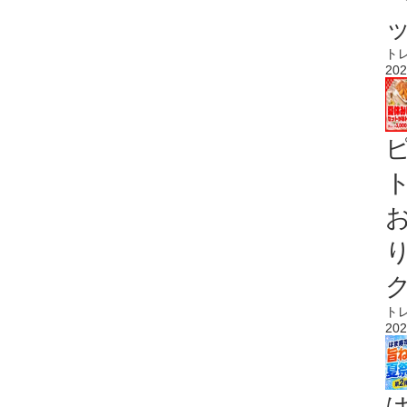
ト
202
ト
ト
202