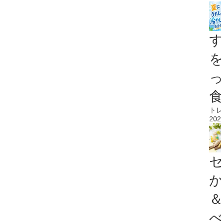
ト
202