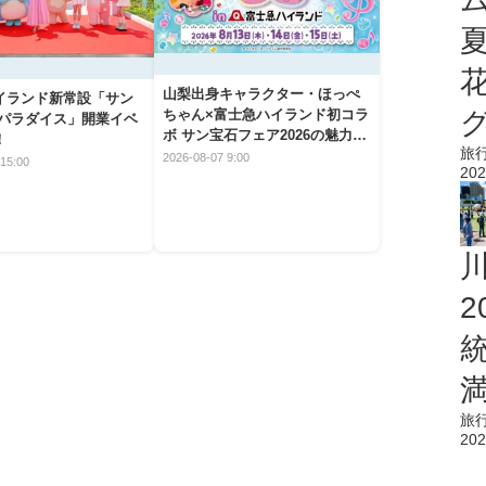
山梨出身キャラクター・ほっぺ
イランド新常設「サン
ちゃん×富士急ハイランド初コラ
 パラダイス」開業イベ
ボ サン宝石フェア2026の魅力と
！
旅
楽しみ方
2026-08-07 9:00
15:00
202
旅
202