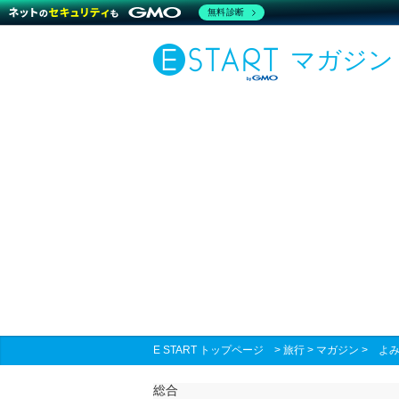
無料診断
マガジン
E START トップページ
>
旅行
>
マガジン
>
よ
総合