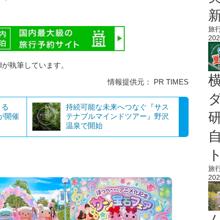
旅
202
AIが執筆しています。
情報提供元： PR TIMES
まる
持続可能な未来へつなぐ『サス
」が開催
テナブルマインドツアー』野沢
温泉で開始
旅
202