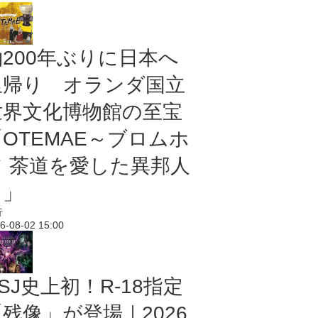
約200年ぶりに日本へ
里帰り オランダ国立
世界文化博物館の至宝
「OTEMAE～ブロムホ
フ 茶道を愛した異邦人
～」
行
6-08-02 15:00
SJ史上初！R-18指定
残像」が登場｜2026