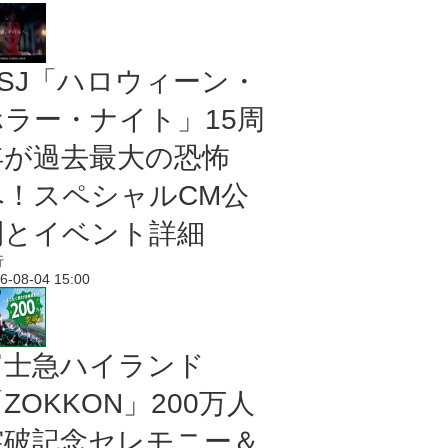
USJ「ハロウィーン・
ホラー・ナイト」15周
年が過去最大の恐怖
へ！スペシャルCM公
開とイベント詳細
行
6-08-04 15:00
富士急ハイランド
ZOKKON」200万人
突破記念セレモニー＆