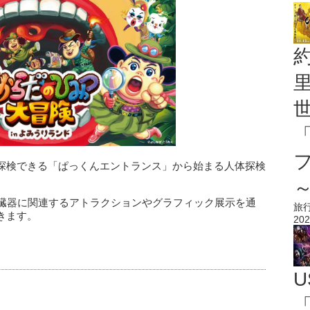
探検できる「ぱっくんエントランス」から始まる人体探検
、臓器に関連するアトラクションやグラフィック展示を通
旅
きます。
202
U
「