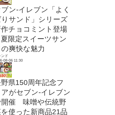
セブン‐イレブン「よく
ばりサンド」シリーズ
新作チョコミント登場
｜夏限定スイーツサン
ドの爽快な魅力
レンド
6-08-06 11:30
長野県150周年記念フ
ェアがセブン-イレブン
で開催 味噌や伝統野
菜を使った新商品21品