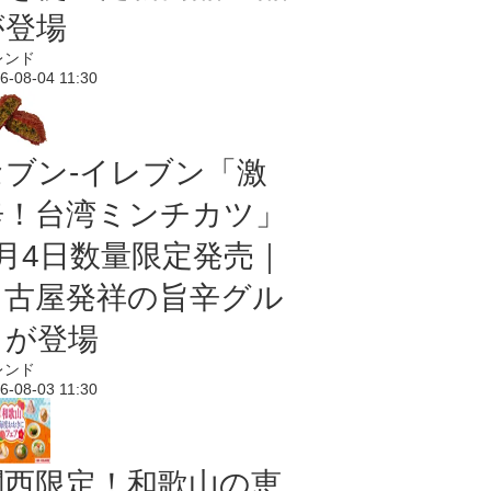
が登場
レンド
6-08-04 11:30
セブン-イレブン「激
辛！台湾ミンチカツ」
8月4日数量限定発売｜
名古屋発祥の旨辛グル
メが登場
レンド
6-08-03 11:30
関西限定！和歌山の恵