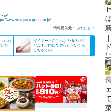
a.jp/
tps://www.miss-paris-group.co.jp/
情報提供元：
ぷれにゅー
azon
ダイソーさんこんなの価格バグ
買い揃
だよ！専門店で買ったらいくら
しちゃうの....
ト
202