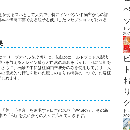
さを伝えるスパとして人気で、特にインバウンド顧客からの評
日本の伝統工芸である組子を使用したレセプションが訪れる
ト
202
長
質なオリーブオイルを皮切りに、伝統のコールドプロセス製法
潤いを与えるオレイン酸など自然の恵みを活かし、肌に負担を
ト
。さらに、石鹸の中には植物由来成分のみを使用しており、人
本の伝統的な精油を用いた癒しの香りも特徴の一つで、お客様
楽しめます。
「美」「健康」を追求する日本のスパ「WASPA」。その新
ト
日本の「和」を更に多くの人々に広めていきます。
202