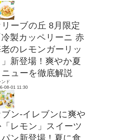
オリーブの丘 8月限定
「冷製カッペリーニ 赤
海老のレモンガーリッ
ク」新登場！爽やか夏
メニューを徹底解説
レンド
6-08-01 11:30
セブン‐イレブンに爽や
か「レモン」スイーツ
＆パン新登場！夏に食