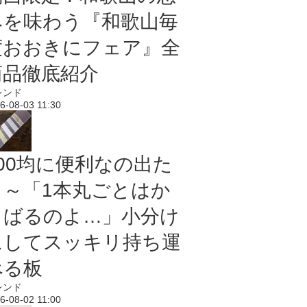
みを味わう『和歌山毎
度おおきにフェア』全
商品徹底紹介
レンド
6-08-03 11:30
100均に便利なの出た
よ～「1本丸ごとはか
さばるのよ…」小分け
にしてスッキリ持ち運
べる板
レンド
6-08-02 11:00