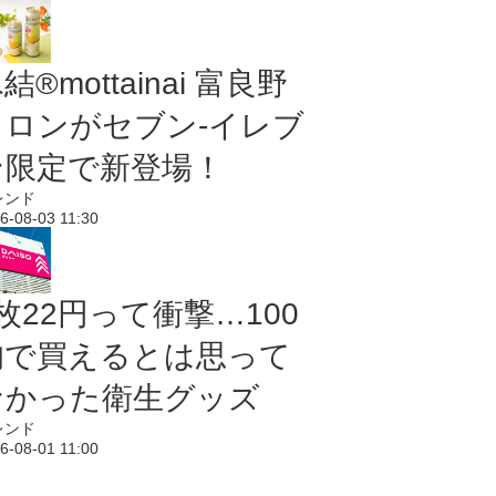
結®mottainai 富良野
メロンがセブン‐イレブ
ン限定で新登場！
レンド
6-08-03 11:30
枚22円って衝撃…100
均で買えるとは思って
なかった衛生グッズ
レンド
6-08-01 11:00