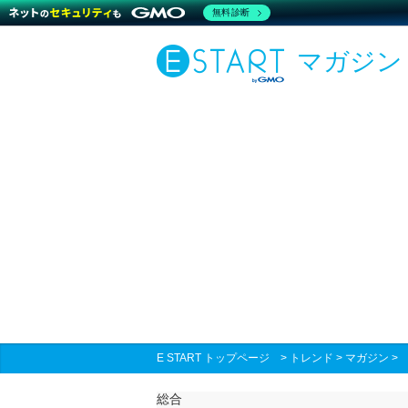
無料診断
マガジン
E START トップページ
>
トレンド
>
マガジン
総合