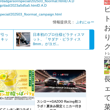
ld/dadgarson/special/202503_floormat.htmlD.A.D
o.jp/dad/2023a5d5a5.htmlD.A.D
/special/202503_floormat_campaign.html
ト
情報提供元：
ぷれにゅー
♡引っ
日本初のプロ仕様ピラティスマ
！キッ
ット、「サダナ・ピラティス
8mm」がヨガ...
ト
202
スシロー×GAZOO Racing初コ
ラボ！夏休み限定ミニカー付き
C.C.レモン初コラボ！