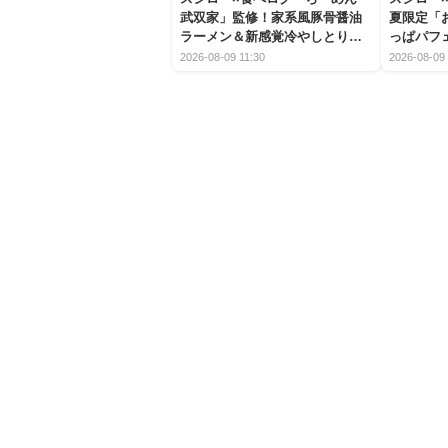
武双家」監修！家系風豚骨醤油
夏限定「
ラーメン＆新感覚冷やしとり天
っぱパフ
うどんが新登場
2026-08-09 11:30
2026-08-09 