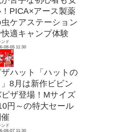
！PICA×アース製薬
の虫ケアステーション
で快適キャンプ体験
レンド
6-08-05 11:30
ピザハット「ハットの
日」8月は新作ビビン
バピザ登場！Mサイズ
810円～の特大セール
開催
レンド
6-08-07 11:30