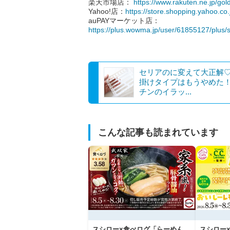
楽天市場店：
https://www.rakuten.ne.jp/go
Yahoo!店：
https://store.shopping.yahoo.c
auPAYマーケット店：
https://plus.wowma.jp/user/61855127/plus
セリアのに変えて大正解
掛けタイプはもうやめた
チンのイラッ...
こんな記事も読まれています
スシロー×食べログ「らーめん
スシロー×