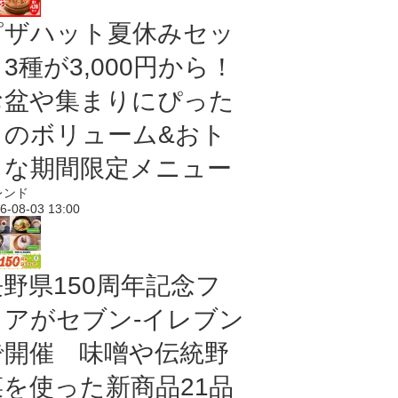
ピザハット夏休みセッ
3種が3,000円から！
お盆や集まりにぴった
りのボリューム&おト
クな期間限定メニュー
レンド
6-08-03 13:00
長野県150周年記念フ
ェアがセブン-イレブン
で開催 味噌や伝統野
菜を使った新商品21品