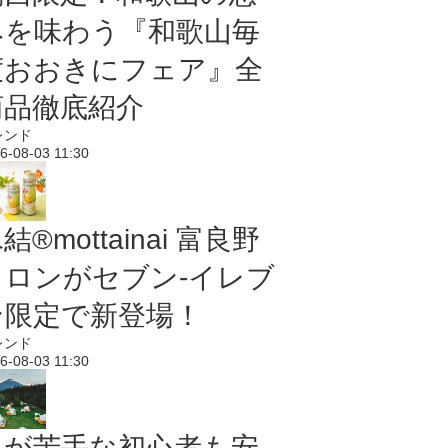
みを味わう『和歌山毎
度おおきにフェア』全
商品徹底紹介
レンド
6-08-03 11:30
結®mottainai 富良野
メロンがセブン‐イレブ
ン限定で新登場！
レンド
6-08-03 11:30
虫が苦手な初心者も安