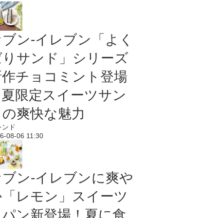
セブン‐イレブン「よく
ばりサンド」シリーズ
新作チョコミント登場
｜夏限定スイーツサン
ドの爽快な魅力
レンド
6-08-06 11:30
セブン‐イレブンに爽や
か「レモン」スイーツ
＆パン新登場！夏に食