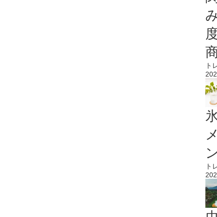
ト
202
氷
ト
202