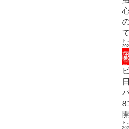
心
ト
202
ト
202