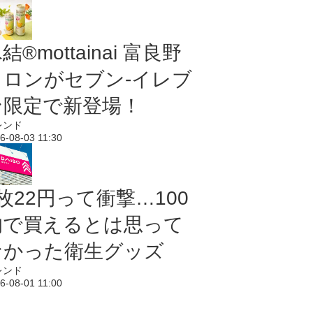
結®mottainai 富良野
メロンがセブン‐イレブ
ン限定で新登場！
レンド
6-08-03 11:30
枚22円って衝撃…100
均で買えるとは思って
なかった衛生グッズ
レンド
6-08-01 11:00