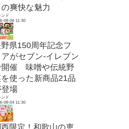
ドの爽快な魅力
レンド
6-08-06 11:30
長野県150周年記念フ
ェアがセブン-イレブン
で開催 味噌や伝統野
菜を使った新商品21品
が登場
レンド
6-08-04 11:30
関西限定！和歌山の恵