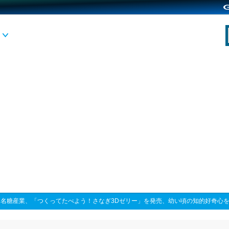
>
名糖産業、「つくってたべよう！さなぎ3Dゼリー」を発売、幼い頃の知的好奇心