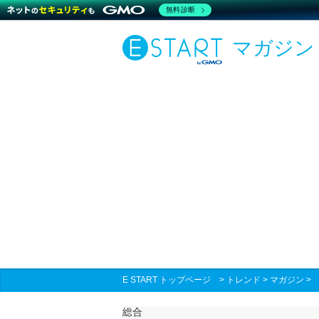
無料診断
マガジン
E START トップページ
>
トレンド
>
マガジン
総合