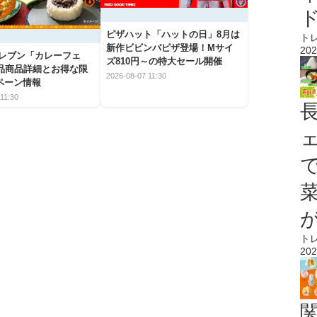
ピザハット「ハットの日」8月は
ト
新作ビビンバピザ登場！Mサイ
202
イレブン「カレーフェ
ズ810円～の特大セール開催
5品商品詳細とお得な限
2026-08-07 11:30
ペーン情報
11:30
ト
202