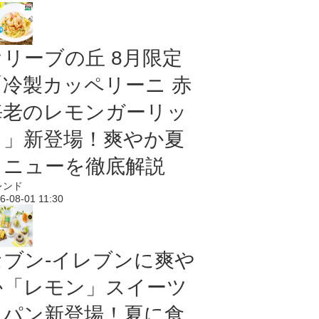
オリーブの丘 8月限定
「冷製カッペリーニ 赤
海老のレモンガーリッ
ク」新登場！爽やか夏
メニューを徹底解説
レンド
6-08-01 11:30
セブン‐イレブンに爽や
か「レモン」スイーツ
＆パン新登場！夏に食