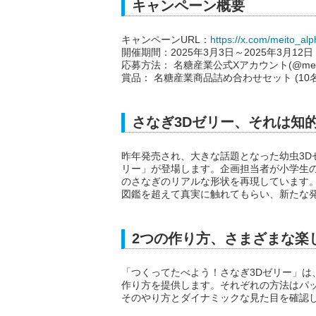
キャンペーン概要
キャンペーンURL：
https://x.com/meito_al
開催期間：2025年3月3日～2025年3月12日
応募方法： 名糖産業公式Xアカウント(@meit
賞品： 名糖産業商品詰め合わせセット (10名
さなぎ3Dゼリー、それは知
昨年発売され、大きな話題となった幼虫3D
リー」が登場します。企画担当者が小学生
のさなぎのリアルな形状を再現しています
図鑑を超えて真実に触れてもらい、新たな
2つの作り方、さまざまな楽
「つくってたべよう！さなぎ3Dゼリー」は
作り方を提供します。それぞれの方法はパ
そのやり方とダイナミックな見た目を確認