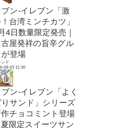
セブン-イレブン「激
辛！台湾ミンチカツ」
8月4日数量限定発売｜
名古屋発祥の旨辛グル
メが登場
レンド
6-08-03 11:30
セブン‐イレブン「よく
ばりサンド」シリーズ
新作チョコミント登場
｜夏限定スイーツサン