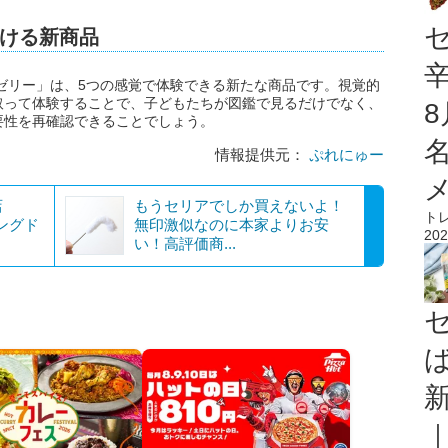
ける新商品
ゼリー」は、5つの感覚で体験できる新たな商品です。視覚的
取って体験することで、子どもたちが図鑑で見るだけでなく、
要性を再確認できることでしょう。
情報提供元：
ぷれにゅー
店
もうセリアでしか買えないよ！
ト
シングド
無印激似なのに本家よりお安
202
い！高評価商...