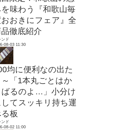
みを味わう『和歌山毎
度おおきにフェア』全
商品徹底紹介
レンド
6-08-03 11:30
100均に便利なの出た
よ～「1本丸ごとはか
さばるのよ…」小分け
にしてスッキリ持ち運
べる板
レンド
6-08-02 11:00