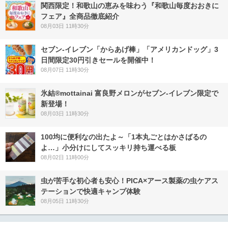
関西限定！和歌山の恵みを味わう『和歌山毎度おおきに
フェア』全商品徹底紹介
08月03日 11時30分
セブン‐イレブン「からあげ棒」「アメリカンドッグ」3
日間限定30円引きセールを開催中！
08月07日 11時30分
氷結®mottainai 富良野メロンがセブン‐イレブン限定で
新登場！
08月03日 11時30分
100均に便利なの出たよ～「1本丸ごとはかさばるの
よ…」小分けにしてスッキリ持ち運べる板
08月02日 11時00分
虫が苦手な初心者も安心！PICA×アース製薬の虫ケアス
テーションで快適キャンプ体験
08月05日 11時30分