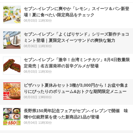
セブン‐イレブンに爽やか「レモン」スイーツ＆パン新登
場！夏に食べたい限定商品をチェック
08月03日 11時30分
セブン‐イレブン「よくばりサンド」シリーズ新作チョコ
ミント登場｜夏限定スイーツサンドの爽快な魅力
08月06日 11時30分
セブン-イレブン「激辛！台湾ミンチカツ」8月4日数量限
定発売｜名古屋発祥の旨辛グルメが登場
08月03日 11時30分
ピザハット夏休みセット3種が3,000円から！お盆や集ま
りにぴったりのボリューム&おトクな期間限定メニュー
08月03日 13時00分
長野県150周年記念フェアがセブン-イレブンで開催 味
噌や伝統野菜を使った新商品21品が登場
08月04日 11時30分