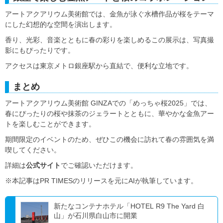
アートアクアリウム美術館では、金魚が泳ぐ水槽作品が桜をテーマ
にした幻想的な空間を演出します。
香り、光彩、音楽とともに春の彩りを楽しめるこの展示は、写真撮
影にもぴったりです。
アクセスは東京メトロ銀座駅から直結で、便利な立地です。
まとめ
アートアクアリウム美術館 GINZAでの「めっちゃ桜2025」では、
春にぴったりの桜や抹茶のジェラートとともに、華やかな金魚アー
トを楽しむことができます。
期間限定のイベントのため、ぜひこの機会に訪れて春の雰囲気を満
喫してください。
詳細は
公式サイト
でご確認いただけます。
※本記事はPR TIMESのリリースを元にAIが執筆しています。
新たなコンテナホテル「HOTEL R9 The Yard 白
山」が石川県白山市に開業