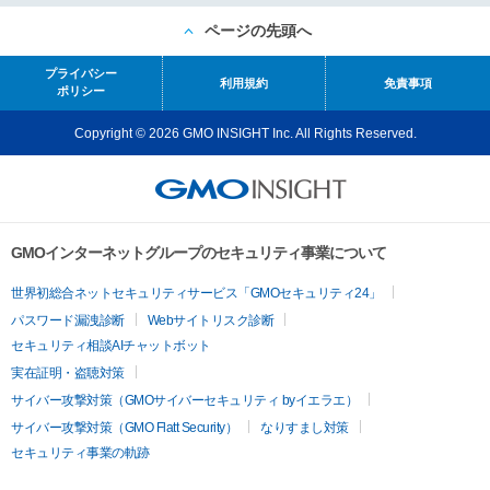
ページの先頭へ
プライバシー
利用規約
免責事項
ポリシー
Copyright © 2026 GMO INSIGHT Inc. All Rights Reserved.
GMOインターネットグループのセキュリティ事業について
世界初総合ネットセキュリティサービス「GMOセキュリティ24」
パスワード漏洩診断
Webサイトリスク診断
セキュリティ相談AIチャットボット
実在証明・盗聴対策
サイバー攻撃対策（GMOサイバーセキュリティ byイエラエ）
サイバー攻撃対策（GMO Flatt Security）
なりすまし対策
セキュリティ事業の軌跡