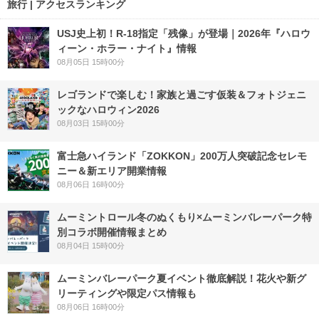
旅行 | アクセスランキング
USJ史上初！R-18指定「残像」が登場｜2026年『ハロウ
ィーン・ホラー・ナイト』情報
08月05日 15時00分
レゴランドで楽しむ！家族と過ごす仮装＆フォトジェニ
ックなハロウィン2026
08月03日 15時00分
富士急ハイランド「ZOKKON」200万人突破記念セレモ
ニー＆新エリア開業情報
08月06日 16時00分
ムーミントロール冬のぬくもり×ムーミンバレーパーク特
別コラボ開催情報まとめ
08月04日 15時00分
ムーミンバレーパーク夏イベント徹底解説！花火や新グ
リーティングや限定パス情報も
08月06日 16時00分