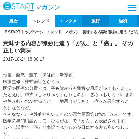
マガジン
総合
エンタメ
旅行
経済
トレンド
E START トップページ
トレンド
マガジン
意味する内容が微妙に違う「がん
意味する内容が微妙に違う「がん」と「癌」。 その
正しい意味
2017-10-24 18:30:17
執筆：藤尾 薫子（保健師・看護師）
医療監修：株式会社とらうべ
医学や医療の分野では、字も読み方も難解な用語が多くあります。
たとえば、腫瘤（しゅりゅう；はれもの）、悪心（おしん；吐き気
や胸がむかむかすること）、増悪（ぞうあく；症状が悪化するこ
と）などなど。
そんななか、例外的ともいえるのが死亡原因第1位の「がん」です。
医学の専門用語として「ひらがな」で「がん」と表記されます。
しかし漢字で「癌」と表記されたものを目にする方も多いでしょ
う。