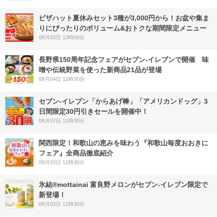
ピザハット夏休みセット3種が3,000円から！お盆や集ま
りにぴったりのボリューム&おトクな期間限定メニュー
08月03日 13時00分
長野県150周年記念フェアがセブン-イレブンで開催 味
噌や伝統野菜を使った新商品21品が登場
08月04日 11時30分
セブン‐イレブン「からあげ棒」「アメリカンドッグ」3
日間限定30円引きセールを開催中！
08月07日 11時30分
関西限定！和歌山の恵みを味わう『和歌山毎度おおきに
フェア』全商品徹底紹介
08月03日 11時30分
氷結®mottainai 富良野メロンがセブン‐イレブン限定で
新登場！
08月03日 11時30分