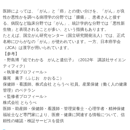
医師によっては、「がん」と「癌」との使い分けを、「がん」が良
性か悪性かを調べる病理学の分野では「腫瘍」、患者さんと接す
る、病院など臨床分野では「がん」、統計学的な分野では「悪性新
生物」と表現されることが多い、という指摘もあります。
たとえば、国立がん研究センター（国立研究開発法人）では、正式
名称にひらがなの「がん」が使われています。一方、日本癌学会
（JCA）は漢字が用いられています。
【参考】
・野島博『絵でわかる がんと遺伝子』（2012年 講談社サイエン
ティフィク）
＜執筆者プロフィール＞
藤尾 薫子（ふじお かおるこ）
保健師・看護師。株式会社 とらうべ 社員。産業保健（働く人の健康
管理）のベテラン
＜監修者プロフィール＞
株式会社 とらうべ
医師・助産師・保健師・看護師・管理栄養士・心理学者・精神保健
福祉士など専門家により、医療・健康に関連する情報について、信
頼性の確認・検証サービスを提供