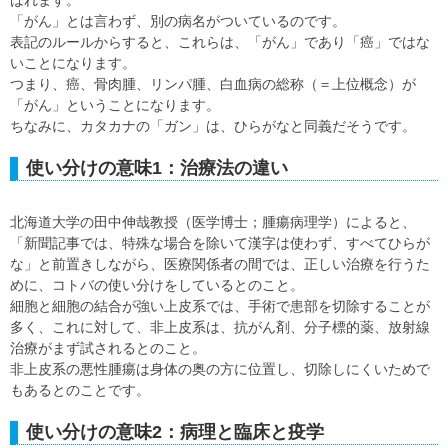
ばれます。
「がん」とは言わず、別の病名がついているのです。
表記のルールからすると、これらは、「がん」であり「癌」ではな
いことになります。
つまり、癌、骨肉腫、リンパ腫、白血病の総称（＝上位概念）が
「がん」ということになります。
ちなみに、カタカナの「ガン」は、ひらがなと同義だそうです。
使い分けの意味1：治療法の違い
北海道大学の田中伸哉教授（医学博士；腫瘍病理学）によると、
「新聞記事では、特殊な場合を除いて漢字は使わず、すべてひらが
な」と前置きしながら、医療関係者の間では、正しい治療を行うた
めに、コトバの使い分けをしているとのこと。
細胞と細胞の結合が強い上皮系では、手術で患部を切除することが
多く、これに対して、非上皮系は、抗がん剤、分子標的薬、放射線
治療がまず試されるとのこと。
非上皮系の悪性腫瘍は身体の奥の方に位置し、切除しにくいためで
もあるとのことです。
使い分けの意味2：病理と臨床と疫学