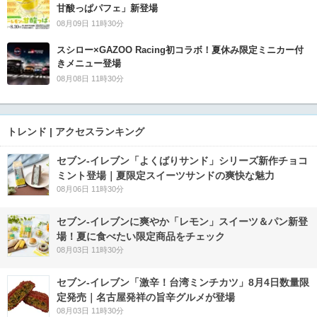
甘酸っぱパフェ」新登場
08月09日 11時30分
スシロー×GAZOO Racing初コラボ！夏休み限定ミニカー付
きメニュー登場
08月08日 11時30分
トレンド | アクセスランキング
セブン‐イレブン「よくばりサンド」シリーズ新作チョコ
ミント登場｜夏限定スイーツサンドの爽快な魅力
08月06日 11時30分
セブン‐イレブンに爽やか「レモン」スイーツ＆パン新登
場！夏に食べたい限定商品をチェック
08月03日 11時30分
セブン-イレブン「激辛！台湾ミンチカツ」8月4日数量限
定発売｜名古屋発祥の旨辛グルメが登場
08月03日 11時30分