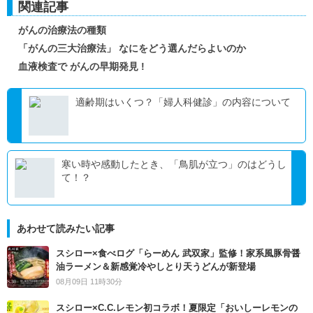
関連記事
がんの治療法の種類
「がんの三大治療法」 なにをどう選んだらよいのか
血液検査で がんの早期発見 !
適齢期はいくつ？「婦人科健診」の内容について
寒い時や感動したとき、「鳥肌が立つ」のはどうし
て！？
あわせて読みたい記事
スシロー×食べログ「らーめん 武双家」監修！家系風豚骨醤
油ラーメン＆新感覚冷やしとり天うどんが新登場
08月09日 11時30分
スシロー×C.C.レモン初コラボ！夏限定「おいしーレモンの