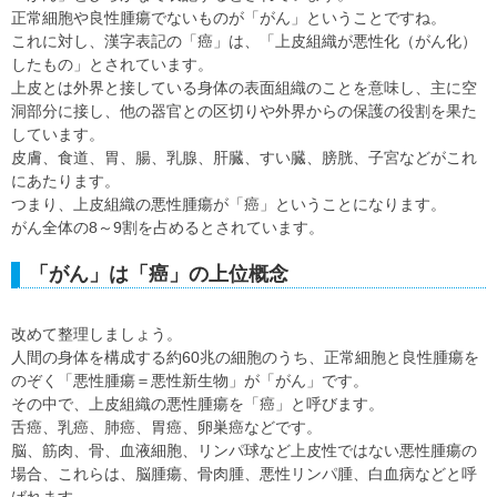
正常細胞や良性腫瘍でないものが「がん」ということですね。
これに対し、漢字表記の「癌」は、「上皮組織が悪性化（がん化）
したもの」とされています。
上皮とは外界と接している身体の表面組織のことを意味し、主に空
洞部分に接し、他の器官との区切りや外界からの保護の役割を果た
しています。
皮膚、食道、胃、腸、乳腺、肝臓、すい臓、膀胱、子宮などがこれ
にあたります。
つまり、上皮組織の悪性腫瘍が「癌」ということになります。
がん全体の8～9割を占めるとされています。
「がん」は「癌」の上位概念
改めて整理しましょう。
人間の身体を構成する約60兆の細胞のうち、正常細胞と良性腫瘍を
のぞく「悪性腫瘍＝悪性新生物」が「がん」です。
その中で、上皮組織の悪性腫瘍を「癌」と呼びます。
舌癌、乳癌、肺癌、胃癌、卵巣癌などです。
脳、筋肉、骨、血液細胞、リンパ球など上皮性ではない悪性腫瘍の
場合、これらは、脳腫瘍、骨肉腫、悪性リンパ腫、白血病などと呼