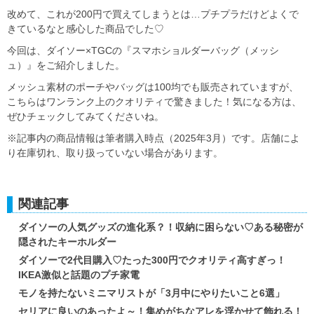
改めて、これが200円で買えてしまうとは…プチプラだけどよくで
きているなと感心した商品でした♡
今回は、ダイソー×TGCの『スマホショルダーバッグ（メッシ
ュ）』をご紹介しました。
メッシュ素材のポーチやバッグは100均でも販売されていますが、
こちらはワンランク上のクオリティで驚きました！気になる方は、
ぜひチェックしてみてくださいね。
※記事内の商品情報は筆者購入時点（2025年3月）です。店舗によ
り在庫切れ、取り扱っていない場合があります。
関連記事
ダイソーの人気グッズの進化系？！収納に困らない♡ある秘密が
隠されたキーホルダー
ダイソーで2代目購入♡たった300円でクオリティ高すぎっ！
IKEA激似と話題のプチ家電
モノを持たないミニマリストが「3月中にやりたいこと6選」
セリアに良いのあったよ～！集めがちなアレを浮かせて飾れる！