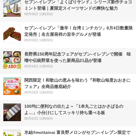
セブン‐イレブン「よくばりサンド」シリーズ新作チョコ
ミント登場｜夏限定スイーツサンドの爽快な魅力
08月06日 11時30分
セブン-イレブン「激辛！台湾ミンチカツ」8月4日数量限
定発売｜名古屋発祥の旨辛グルメが登場
08月03日 11時30分
長野県150周年記念フェアがセブン-イレブンで開催 味
噌や伝統野菜を使った新商品21品が登場
08月04日 11時30分
関西限定！和歌山の恵みを味わう『和歌山毎度おおきに
フェア』全商品徹底紹介
08月03日 11時30分
100均に便利なの出たよ～「1本丸ごとはかさばるの
よ…」小分けにしてスッキリ持ち運べる板
08月02日 11時00分
氷結®mottainai 富良野メロンがセブン‐イレブン限定で