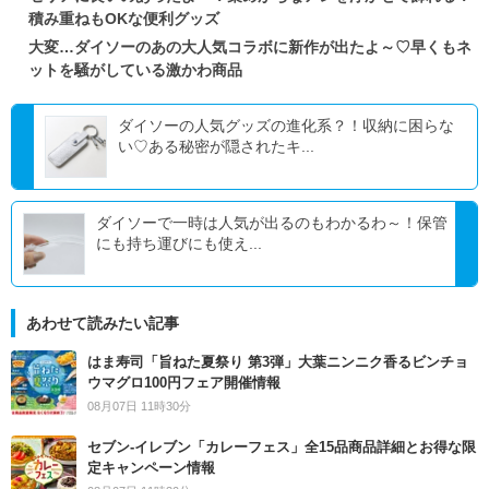
積み重ねもOKな便利グッズ
大変…ダイソーのあの大人気コラボに新作が出たよ～♡早くもネ
ットを騒がしている激かわ商品
ダイソーの人気グッズの進化系？！収納に困らな
い♡ある秘密が隠されたキ...
ダイソーで一時は人気が出るのもわかるわ～！保管
にも持ち運びにも使え...
あわせて読みたい記事
はま寿司「旨ねた夏祭り 第3弾」大葉ニンニク香るビンチョ
ウマグロ100円フェア開催情報
08月07日 11時30分
セブン‐イレブン「カレーフェス」全15品商品詳細とお得な限
定キャンペーン情報