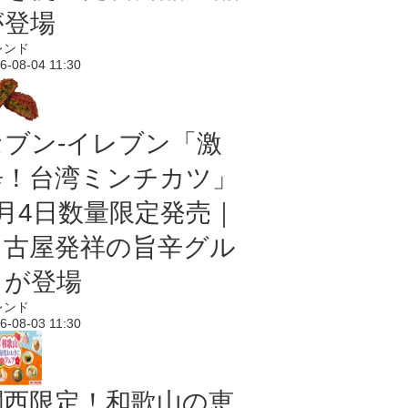
が登場
レンド
6-08-04 11:30
セブン-イレブン「激
辛！台湾ミンチカツ」
8月4日数量限定発売｜
名古屋発祥の旨辛グル
メが登場
レンド
6-08-03 11:30
関西限定！和歌山の恵