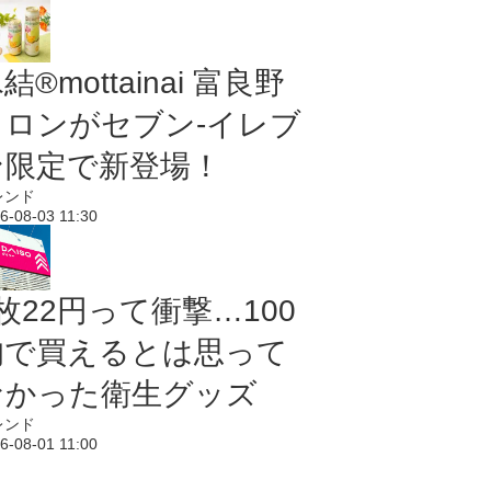
結®mottainai 富良野
メロンがセブン‐イレブ
ン限定で新登場！
レンド
6-08-03 11:30
枚22円って衝撃…100
均で買えるとは思って
なかった衛生グッズ
レンド
6-08-01 11:00