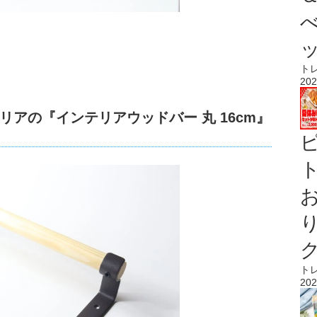
ト
202
アの『インテリアウッドバー 丸 16cm』
ト
ト
202