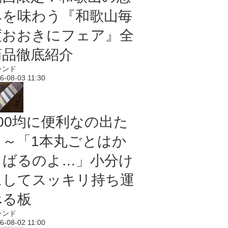
みを味わう『和歌山毎
度おおきにフェア』全
商品徹底紹介
レンド
6-08-03 11:30
100均に便利なの出た
よ～「1本丸ごとはか
さばるのよ…」小分け
にしてスッキリ持ち運
べる板
レンド
6-08-02 11:00