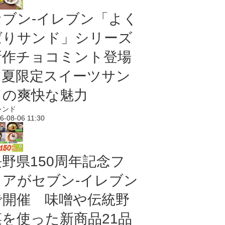
セブン‐イレブン「よく
ばりサンド」シリーズ
新作チョコミント登場
｜夏限定スイーツサン
ドの爽快な魅力
レンド
6-08-06 11:30
長野県150周年記念フ
ェアがセブン-イレブン
で開催 味噌や伝統野
菜を使った新商品21品