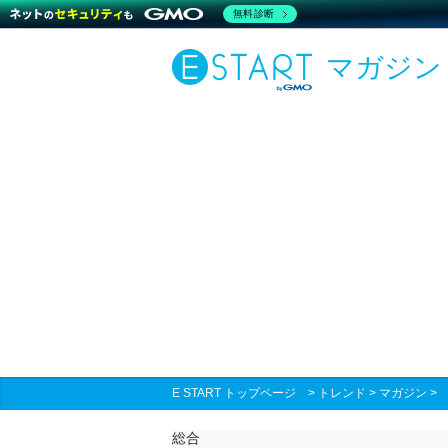
無料診断
マガジン
E START トップページ
>
トレンド
>
マガジン
総合