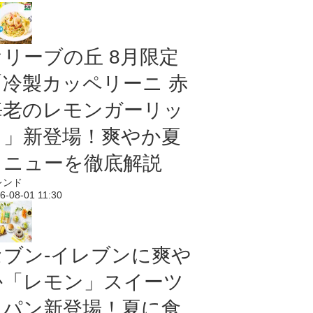
オリーブの丘 8月限定
「冷製カッペリーニ 赤
海老のレモンガーリッ
ク」新登場！爽やか夏
メニューを徹底解説
レンド
6-08-01 11:30
セブン‐イレブンに爽や
か「レモン」スイーツ
＆パン新登場！夏に食