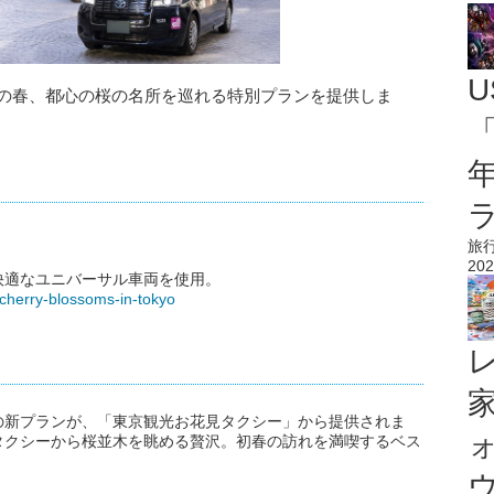
U
年の春、都心の桜の名所を巡れる特別プランを提供しま
「
旅
202
快適なユニバーサル車両を使用。
/cherry-blossoms-in-tokyo
の新プランが、「東京観光お花見タクシー」から提供されま
タクシーから桜並木を眺める贅沢。初春の訪れを満喫するベス
ウ