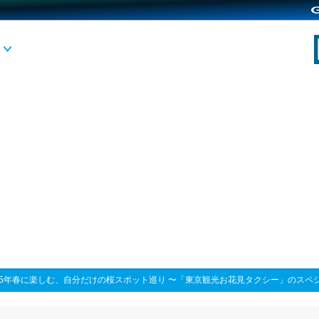
25年春に楽しむ、自分だけの桜スポット巡り 〜「東京観光お花見タクシー」のスペ