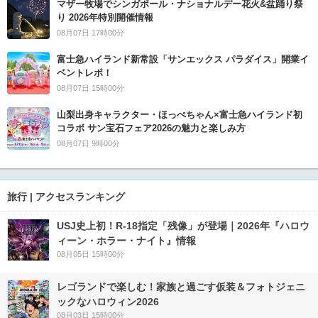
マザー牧場でシンガポール・ナショナルデー花火&盆踊り祭
り 2026年特別開催情報
08月07日 17時00分
富士急ハイランド新常設「サンエックス パラダイス」開業イ
ベントレポ！
08月07日 15時00分
山梨出身キャラクター・ほっぺちゃん×富士急ハイランド初
コラボ サン宝石フェア2026の魅力と楽しみ方
08月07日 9時00分
旅行 | アクセスランキング
USJ史上初！R-18指定「残像」が登場｜2026年『ハロウ
ィーン・ホラー・ナイト』情報
08月05日 15時00分
レゴランドで楽しむ！家族と過ごす仮装＆フォトジェニ
ックなハロウィン2026
08月03日 15時00分