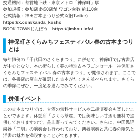
交通機関：都営地下鉄・東京メトロ「神保町」駅
参加規模：参加店 約50店舗 ワゴン台数 約110台
公式情報：神田古本まつり公式X(旧Twitter)
https://x.com/kanda_kosho
BOOK TOWNじんぼう：
https://jimbou.info/
神保町さくらみちフェスティバル 春の古本まつり
とは
毎年恒例の「千代田のさくらまつり」に併せて、神保町では古書店
が中心となり、本の街らしく春の特別古本ワゴンセール「神保町さ
くらみちフェスティバル 春の古本まつり」が開催されます。ここで
は、各書店の店主が厳選した古本がたくさん並べられます。さくら
の季節にぜひ、一度足を運んでみてください。
併催イベント
この古本まつりでは、甘酒の無料サービスや二胡演奏会も楽しむこ
とができます。休憩所「さくら茶屋」では美味しい甘酒を無料で提
供しておりますので、是非寄ってみてください。さらに、中国民謡
楽器「二胡」の演奏会も行われており、楽器演奏と共に春の陽気と
洋書の魅力を満喫することができます。