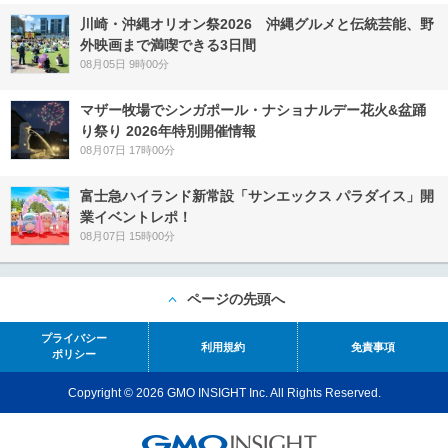
川崎・沖縄オリオン祭2026 沖縄グルメと伝統芸能、野
外映画まで満喫できる3日間
08月05日 9時00分
マザー牧場でシンガポール・ナショナルデー花火&盆踊
り祭り 2026年特別開催情報
08月07日 17時00分
富士急ハイランド新常設「サンエックス パラダイス」開
業イベントレポ！
08月07日 15時00分
ページの先頭へ
プライバシー
利用規約
免責事項
ポリシー
Copyright © 2026 GMO INSIGHT Inc. All Rights Reserved.