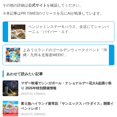
その他の詳細は
公式サイト
を確認してください。
※本記事はPR TIMESのリリースを元にAIが執筆しています。
ベンジャミンステーキハウス、全店にてシャンパ
ーニュ「パイパー・エド...
よみうりランドのゴールデンウィークイベント「沖
縄・九州＆北海道WEEK!...
あわせて読みたい記事
マザー牧場でシンガポール・ナショナルデー花火&盆踊り祭
り 2026年特別開催情報
08月07日 17時00分
富士急ハイランド新常設「サンエックス パラダイス」開業イ
ベントレポ！
08月07日 15時00分