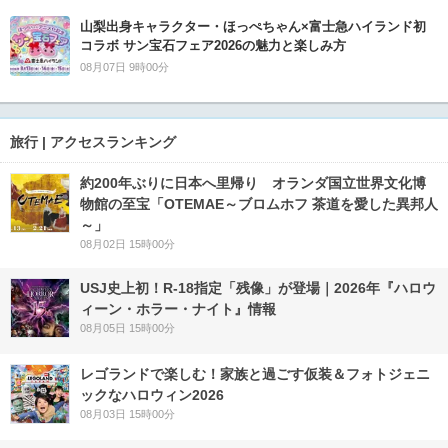
山梨出身キャラクター・ほっぺちゃん×富士急ハイランド初
コラボ サン宝石フェア2026の魅力と楽しみ方
08月07日 9時00分
旅行 | アクセスランキング
約200年ぶりに日本へ里帰り オランダ国立世界文化博
物館の至宝「OTEMAE～ブロムホフ 茶道を愛した異邦人
～」
08月02日 15時00分
USJ史上初！R-18指定「残像」が登場｜2026年『ハロウ
ィーン・ホラー・ナイト』情報
08月05日 15時00分
レゴランドで楽しむ！家族と過ごす仮装＆フォトジェニ
ックなハロウィン2026
08月03日 15時00分