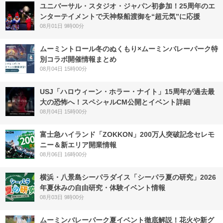
ユニバーサル・スタジオ・ジャパン初参加！25周年のエ
ンターテイメントで天神祭船渡御を“超元気”に応援
08月01日 9時00分
ムーミントロール冬のぬくもり×ムーミンバレーパーク特
別コラボ開催情報まとめ
08月04日 15時00分
USJ「ハロウィーン・ホラー・ナイト」15周年が過去最
大の恐怖へ！スペシャルCM公開とイベント詳細
08月04日 15時00分
富士急ハイランド「ZOKKON」200万人突破記念セレモ
ニー＆新エリア開業情報
08月06日 16時00分
横浜・八景島シーパラダイス「シーパラ夏の研究」2026
年夏休みの自由研究・体験イベント情報
08月03日 9時00分
ムーミンバレーパーク夏イベント徹底解説！花火や新グ