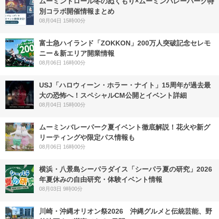
ムーミントロール冬のぬくもり×ムーミンバレーパーク特
別コラボ開催情報まとめ
08月04日 15時00分
富士急ハイランド「ZOKKON」200万人突破記念セレモ
ニー＆新エリア開業情報
08月06日 16時00分
USJ「ハロウィーン・ホラー・ナイト」15周年が過去最
大の恐怖へ！スペシャルCM公開とイベント詳細
08月04日 15時00分
ムーミンバレーパーク夏イベント徹底解説！花火や新グ
リーティングや限定パス情報も
08月06日 16時00分
横浜・八景島シーパラダイス「シーパラ夏の研究」2026
年夏休みの自由研究・体験イベント情報
08月03日 9時00分
川崎・沖縄オリオン祭2026 沖縄グルメと伝統芸能、野