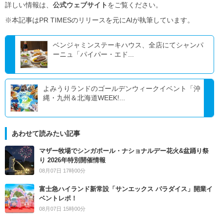
詳しい情報は、
公式ウェブサイト
をご覧ください。
※本記事はPR TIMESのリリースを元にAIが執筆しています。
ベンジャミンステーキハウス、全店にてシャンパ
ーニュ「パイパー・エド...
よみうりランドのゴールデンウィークイベント「沖
縄・九州＆北海道WEEK!...
あわせて読みたい記事
マザー牧場でシンガポール・ナショナルデー花火&盆踊り祭
り 2026年特別開催情報
08月07日 17時00分
富士急ハイランド新常設「サンエックス パラダイス」開業イ
ベントレポ！
08月07日 15時00分