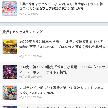
山梨出身キャラクター・ほっぺちゃん×富士急ハイランド初
コラボ サン宝石フェア2026の魅力と楽しみ方
08月07日 9時00分
旅行 | アクセスランキング
約200年ぶりに日本へ里帰り オランダ国立世界文化博
物館の至宝「OTEMAE～ブロムホフ 茶道を愛した異邦人
～」
08月02日 15時00分
USJ史上初！R-18指定「残像」が登場｜2026年『ハロウ
ィーン・ホラー・ナイト』情報
08月05日 15時00分
レゴランドで楽しむ！家族と過ごす仮装＆フォトジェニ
ックなハロウィン2026
08月03日 15時00分