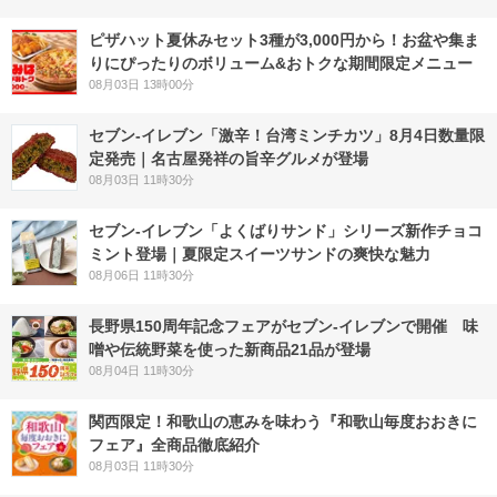
ピザハット夏休みセット3種が3,000円から！お盆や集ま
りにぴったりのボリューム&おトクな期間限定メニュー
08月03日 13時00分
セブン-イレブン「激辛！台湾ミンチカツ」8月4日数量限
定発売｜名古屋発祥の旨辛グルメが登場
08月03日 11時30分
セブン‐イレブン「よくばりサンド」シリーズ新作チョコ
ミント登場｜夏限定スイーツサンドの爽快な魅力
08月06日 11時30分
長野県150周年記念フェアがセブン-イレブンで開催 味
噌や伝統野菜を使った新商品21品が登場
08月04日 11時30分
関西限定！和歌山の恵みを味わう『和歌山毎度おおきに
フェア』全商品徹底紹介
08月03日 11時30分