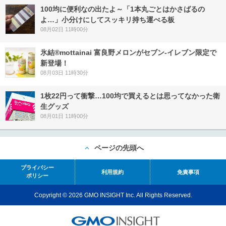
100均に便利なの出たよ～「1本丸ごとはかさばるの
よ…」小分けにしてスッキリ持ち運べる板
08月02日 11時00分
氷結®mottainai 富良野メロンがセブン‐イレブン限定で
新登場！
08月03日 11時30分
1枚22円って衝撃…100均で買えるとは思ってなかった衛
生グッズ
08月01日 11時00分
ページの先頭へ
プライバシー
利用規約
免責事項
ポリシー
Copyright © 2026 GMO INSIGHT Inc. All Rights Reserved.