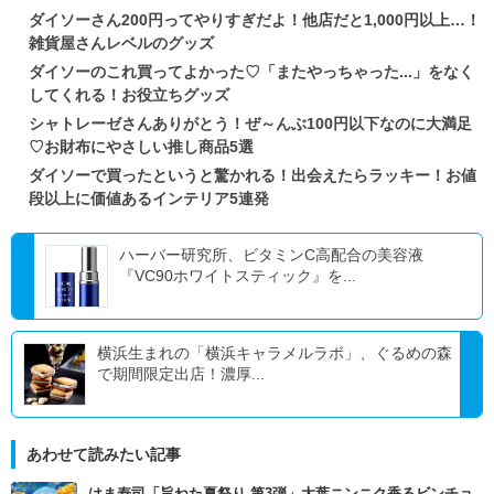
ダイソーさん200円ってやりすぎだよ！他店だと1,000円以上…！
雑貨屋さんレベルのグッズ
ダイソーのこれ買ってよかった♡「またやっちゃった...」をなく
してくれる！お役立ちグッズ
シャトレーゼさんありがとう！ぜ～んぶ100円以下なのに大満足
♡お財布にやさしい推し商品5選
ダイソーで買ったというと驚かれる！出会えたらラッキー！お値
段以上に価値あるインテリア5連発
ハーバー研究所、ビタミンC高配合の美容液
『VC90ホワイトスティック』を...
横浜生まれの「横浜キャラメルラボ」、ぐるめの森
で期間限定出店！濃厚...
あわせて読みたい記事
はま寿司「旨ねた夏祭り 第3弾」大葉ニンニク香るビンチョ