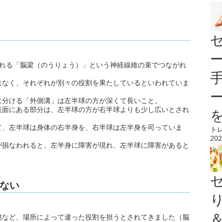
される「脳梁（のうりょう）」という神経線維の束でつながれ
はなく、それぞれが別々の役割を果たしているといわれていま
に分ける「外側溝」は左半球の方が深くて長いこと。
表面にある部分は、左半球の方が右半球よりも少し広いとされ
て、左半球は身体の右半身を、右半球は左半身を司っていま
ト
202
が損なわれると、左半身に障害が現れ、左半球に障害があると
。
ない
憶など、場所によって違った役割を担うとされてきました（脳