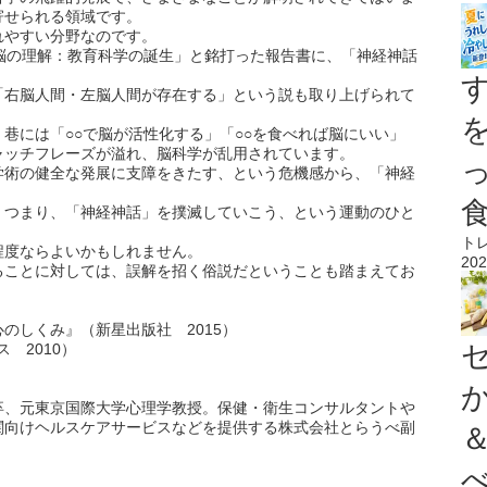
寄せられる領域です。
れやすい分野なのです。
年「脳の理解：教育科学の誕生」と銘打った報告書に、「神経神話
「右脳人間・左脳人間が存在する」という説も取り上げられて
巷には「○○で脳が活性化する」「○○を食べれば脳にいい」
ャッチフレーズが溢れ、脳科学が乱用されています。
学術の健全な発展に支障をきたす、という危機感から、「神経
、つまり、「神経神話」を撲滅していこう、という運動のひと
ト
程度ならよいかもしれません。
202
ることに対しては、誤解を招く俗説だということも踏まえてお
のしくみ』（新星出版社 2015）
 2010）
卒、元東京国際大学心理学教授。保健・衛生コンサルタントや
関向けヘルスケアサービスなどを提供する株式会社とらうべ副