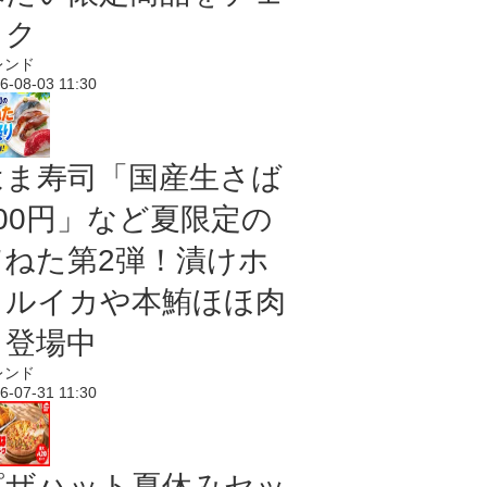
ック
レンド
6-08-03 11:30
はま寿司「国産生さば
100円」など夏限定の
旨ねた第2弾！漬けホ
タルイカや本鮪ほほ肉
も登場中
レンド
6-07-31 11:30
ピザハット夏休みセッ