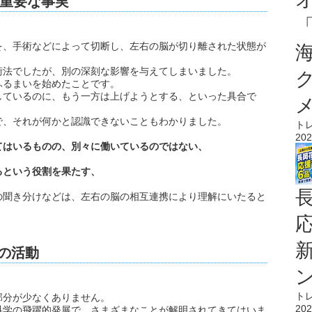
重要な事実
を、手術などによって切断し、左右の脳が切り離された状態が
術法でしたが、別の深刻な影響を与えてしまいました。
ふるまいを始めたことです。
しているのに、もう一方は上げようとする、といった具合で
で、それが何かと認識できないこともわかりました。
ト
202
てはいるものの、別々に働いているのではない、
るという役割を果たす、
の聞き分けなどは、左右の脳の相互連携により理解にいたると
Dの活動
ト
部分が少なくありません。
202
科学の飛躍的発展で、さまざまなことが解明されてきてはいま