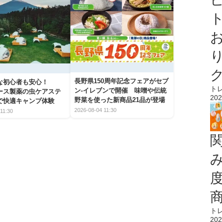
ト
長野県150周年記念フェアがセブ
な初心者も安心！
ト
ン-イレブンで開催 味噌や伝統
アース製薬の虫ケアステ
202
野菜を使った新商品21品が登場
で快適キャンプ体験
2026-08-04 11:30
11:30
ト
202