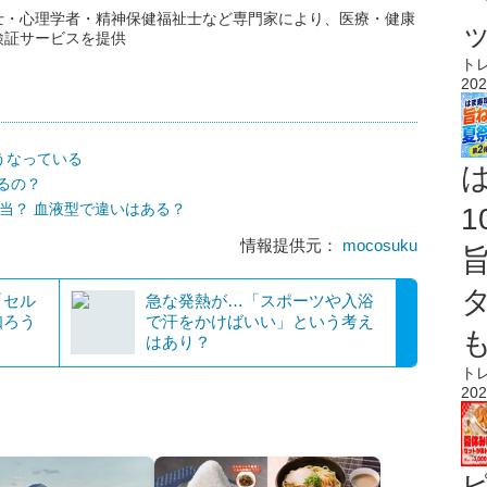
士・心理学者・精神保健福祉士など専門家により、医療・健康
検証サービスを提供
ト
202
うなっている
るの？
本当？ 血液型で違いはある？
情報提供元：
mocosuku
「セル
急な発熱が…「スポーツや入浴
知ろう
で汗をかけばいい」という考え
はあり？
ト
202