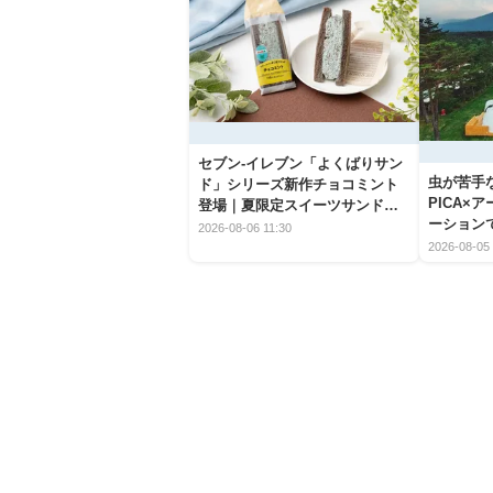
セブン‐イレブン「よくばりサン
虫が苦手
ド」シリーズ新作チョコミント
PICA×
登場｜夏限定スイーツサンドの
ーション
爽快な魅力
2026-08-06 11:30
2026-08-05 