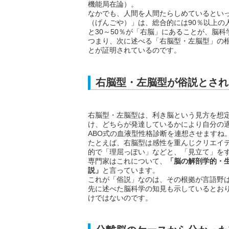
機能局在論）。
なかでも、人間を人間たらしめているとい
（げんごや）」は、総合的には90％以上の
と30～50％が「右脳」にあることが、脳
つまり、次に述べる「右脳型・左脳型」の
とが証明されているのです。
右脳型・左脳型が俗説とされ
右脳型・左脳型は、利き脳という見方を想
け、どちらが発達しているかにより自分の
ABO式の血液型性格診断を連想させますね
たとえば、右脳型は感性を重んじクリエイ
的で「理屈っぽい」などと、「見立て」を
専門家はこれについて、
「脳の解剖学的・
説」
と言っています。
これが「俗説」なのは、その根拠が言語野
先に述べた脳科学の知見も示しているとお
けではないのです。