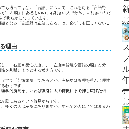
っても過言ではない「言語」について、これを司る「言語野
人が「左脳」にあるものの、右利きの人で数％、左利きの人だ
ト
科学で明らかになっています。
202
根拠となる「言語野は左脳にある」は、必ずしも正しくないこ
る理由
定し、「右脳＝感性の脳」、「左脳＝論理や言語の脳」と分
ル
適性を判断しようとする考え方です。
。
ティブで「芸術家肌」であるとか、左脳型は論理を重んじ理性
するわけです。
生理学的所見を、いわば強引に人の特徴にまで押し広げた俗
ト
は左脳にあるという偏見からです。
202
り、多くの人は左脳にありますが、すべての人に当てはまるわ