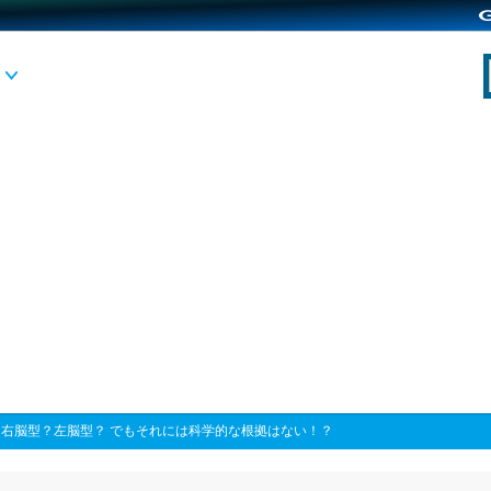
>
右脳型？左脳型？ でもそれには科学的な根拠はない！？