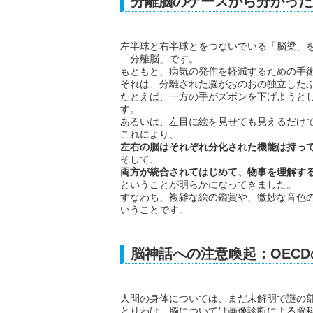
分離脳のケースから分かった
左半球と右半球とをつないでいる「脳梁」
「分離脳」です。
もともと、病気の発作を軽減するための手
それは、分離された脳がおのおの独立した
たとえば、一方の手がズボンを下げようと
す。
あるいは、左目に絵を見せても見えるだけ
これにより、
左右の脳はそれぞれ分化された機能は持っ
そして、
両方が統合されてはじめて、物事を理解す
ということが明らかになってきました。
すなわち、複雑な絵の鑑賞や、微妙な音色
いうことです。
脳神話への注意喚起：OEC
人間の身体については、まだ未解明で謎の
とりわけ、脳については画像診断による脳