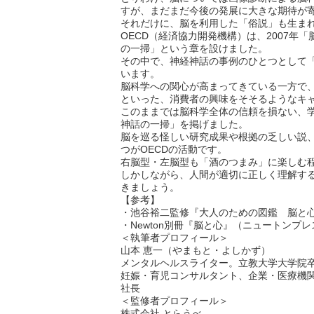
すが、まだまだ今後の発展に大きな期待が
それだけに、脳を利用した「俗説」も生ま
OECD（経済協力開発機構）は、2007
の一掃」という章を設けました。
その中で、神経神話の事例のひとつとして
います。
脳科学への関心が高まってきている一方で、
といった、消費者の興味をそそるようなキ
このままでは脳科学全体の信頼を損ない、
神話の一掃」を掲げました。
脳を巡る怪しい研究成果や根拠の乏しい説
つがOECDの活動です。
右脳型・左脳型も「酒のつまみ」に楽しむ
しかしながら、人間が適切に正しく理解す
きましょう。
【参考】
・池谷裕二監修『大人のための図鑑 脳と心
・Newton別冊『脳と心』（ニュートンプレス
＜執筆者プロフィール＞
山本 恵一（やまもと・よしかず）
メンタルヘルスライター。立教大学大学院
妊娠・育児コンサルタント、企業・医療機
社長
＜監修者プロフィール＞
株式会社 とらうべ