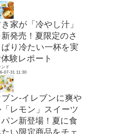
すき家が「冷やし汁」
を新発売！夏限定のさ
っぱり冷たい一杯を実
食体験レポート
レンド
6-07-31 11:30
セブン‐イレブンに爽や
か「レモン」スイーツ
＆パン新登場！夏に食
べたい限定商品をチェ