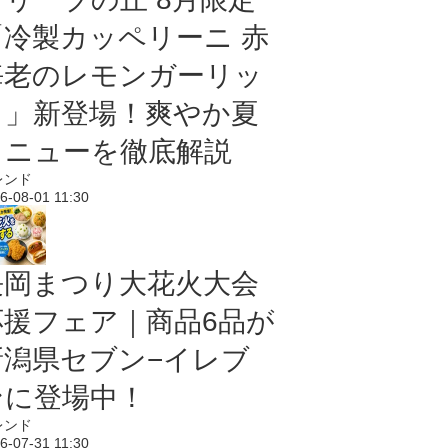
「冷製カッペリーニ 赤
海老のレモンガーリッ
ク」新登場！爽やか夏
メニューを徹底解説
レンド
6-08-01 11:30
長岡まつり大花火大会
応援フェア｜商品6品が
新潟県セブン−イレブ
ンに登場中！
レンド
6-07-31 11:30