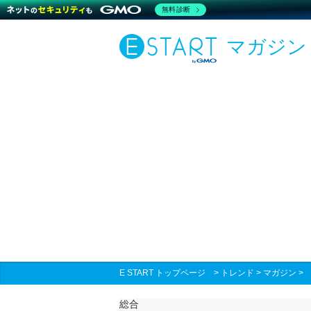
無料診断
マガジン
E START トップページ
>
トレンド
>
マガジン
総合