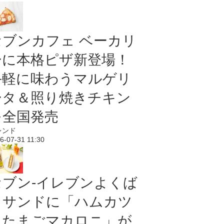
セブンカフェ ベーカリ
ーに本格ピザ新登場！
手軽に味わうマルゲリ
ータ＆照り焼きチキン
を全国発売
レンド
6-07-31 11:30
セブン‐イレブンよくば
りサンドに「ハムカツ
＆たまごマカロニ」が