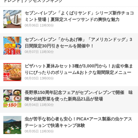
トレンド | アクセスランキング
セブン‐イレブン「よくばりサンド」シリーズ新作チョコ
ミント登場｜夏限定スイーツサンドの爽快な魅力
08月06日 11時30分
セブン‐イレブン「からあげ棒」「アメリカンドッグ」3
日間限定30円引きセールを開催中！
08月07日 11時30分
ピザハット夏休みセット3種が3,000円から！お盆や集ま
りにぴったりのボリューム&おトクな期間限定メニュー
08月03日 13時00分
長野県150周年記念フェアがセブン-イレブンで開催 味
噌や伝統野菜を使った新商品21品が登場
08月04日 11時30分
虫が苦手な初心者も安心！PICA×アース製薬の虫ケアス
テーションで快適キャンプ体験
08月05日 11時30分