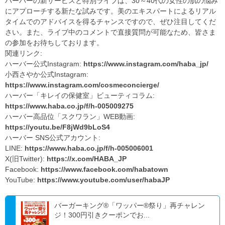
ハーバーの新サービスと特別ライブは、30～40代の女性の肌の悩み
にアプローチする新たな試みです。美のエキスパートによるリアル
タイムでのアドバイスを得るチャンスですので、ぜひ注目してくだ
さい。また、ライブ中のコメントで直接質問が可能なため、皆さま
の参加をお待ちしております。
関連リンク:
ハーバー公式Instagram:
https://www.instagram.com/haba_jp/
小西さやか公式Instagram:
https://www.instagram.com/cosmeconcierge/
ハーバー「キレイの保健室」ビューティコラム:
https://www.haba.co.jp/f/h-005009275
ハーバー高品位「スクワラン」WEB動画:
https://youtu.be/F8jWd9bLoS4
ハーバー SNS公式アカウント:
LINE:
https://www.haba.co.jp/f/h-005006001
X(旧Twitter):
https://x.com/HABA_JP
Facebook:
https://www.facebook.com/habatown
YouTube:
https://www.youtube.com/user/habaJP
バーガーキング®「ワッパー®祭り」再チャレン
ジ！300円引きクーポンでお...