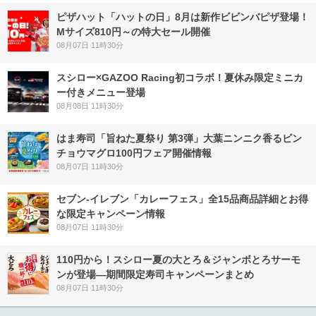
ピザハット「ハットの日」8月は新作ビビンバピザ登場！
Mサイズ810円～の特大セール開催
08月07日 11時30分
スシロー×GAZOO Racing初コラボ！夏休み限定ミニカ
ー付きメニュー登場
08月08日 11時30分
はま寿司「旨ねた夏祭り 第3弾」大葉ニンニク香るビン
チョウマグロ100円フェア開催情報
08月07日 11時30分
セブン‐イレブン「カレーフェス」全15品商品詳細とお得
な限定キャンペーン情報
08月07日 11時30分
110円から！スシロー夏の大とろ＆ジャンボとろサーモ
ンが登場―期間限定寿司キャンペーンまとめ
08月07日 11時30分