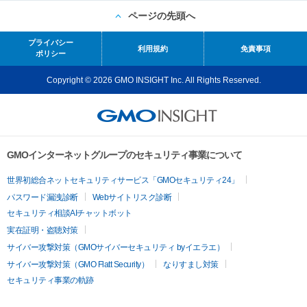
ページの先頭へ
プライバシー
利用規約
免責事項
ポリシー
Copyright © 2026 GMO INSIGHT Inc. All Rights Reserved.
GMOインターネットグループのセキュリティ事業について
世界初総合ネットセキュリティサービス「GMOセキュリティ24」
パスワード漏洩診断
Webサイトリスク診断
セキュリティ相談AIチャットボット
実在証明・盗聴対策
サイバー攻撃対策（GMOサイバーセキュリティ byイエラエ）
サイバー攻撃対策（GMO Flatt Security）
なりすまし対策
セキュリティ事業の軌跡