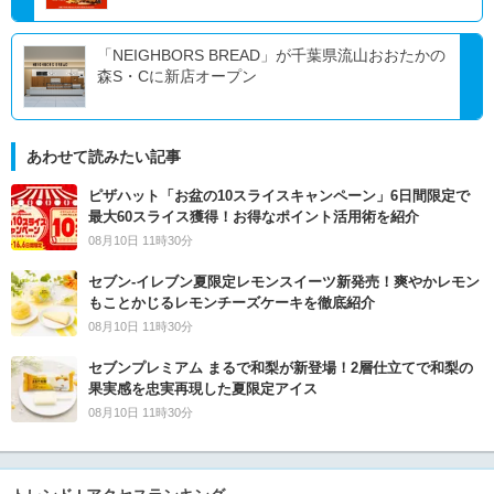
「NEIGHBORS BREAD」が千葉県流山おおたかの
森S・Cに新店オープン
あわせて読みたい記事
ピザハット「お盆の10スライスキャンペーン」6日間限定で
最大60スライス獲得！お得なポイント活用術を紹介
08月10日 11時30分
セブン‐イレブン夏限定レモンスイーツ新発売！爽やかレモン
もことかじるレモンチーズケーキを徹底紹介
08月10日 11時30分
セブンプレミアム まるで和梨が新登場！2層仕立てで和梨の
果実感を忠実再現した夏限定アイス
08月10日 11時30分