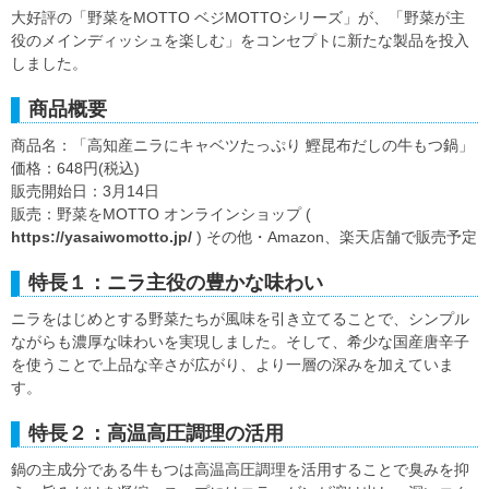
大好評の「野菜をMOTTO ベジMOTTOシリーズ」が、「野菜が主
役のメインディッシュを楽しむ」をコンセプトに新たな製品を投入
しました。
商品概要
商品名：「高知産ニラにキャベツたっぷり 鰹昆布だしの牛もつ鍋」
価格：648円(税込)
販売開始日：3月14日
販売：野菜をMOTTO オンラインショップ (
https://yasaiwomotto.jp/
) その他・Amazon、楽天店舗で販売予定
特長１：ニラ主役の豊かな味わい
ニラをはじめとする野菜たちが風味を引き立てることで、シンプル
ながらも濃厚な味わいを実現しました。そして、希少な国産唐辛子
を使うことで上品な辛さが広がり、より一層の深みを加えていま
す。
特長２：高温高圧調理の活用
鍋の主成分である牛もつは高温高圧調理を活用することで臭みを抑