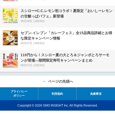
スシロー×C.C.レモン初コラボ！夏限定「おいしーレモン
の甘酸っぱパフェ」新登場
08月09日 11時30分
セブン‐イレブン「カレーフェス」全15品商品詳細とお得
な限定キャンペーン情報
08月07日 11時30分
110円から！スシロー夏の大とろ＆ジャンボとろサーモ
ンが登場―期間限定寿司キャンペーンまとめ
08月07日 11時30分
ページの先頭へ
プライバシー
利用規約
免責事項
ポリシー
Copyright © 2026 GMO INSIGHT Inc. All Rights Reserved.