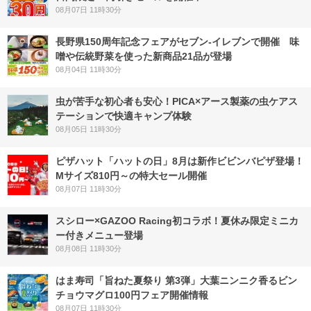
08月07日 11時30分
長野県150周年記念フェアがセブン-イレブンで開催 味
噌や伝統野菜を使った新商品21品が登場
08月04日 11時30分
虫が苦手な初心者も安心！PICA×アース製薬の虫ケアス
テーションで快適キャンプ体験
08月05日 11時30分
ピザハット「ハットの日」8月は新作ビビンバピザ登場！
Mサイズ810円～の特大セール開催
08月07日 11時30分
スシロー×GAZOO Racing初コラボ！夏休み限定ミニカ
ー付きメニュー登場
08月08日 11時30分
はま寿司「旨ねた夏祭り 第3弾」大葉ニンニク香るビン
チョウマグロ100円フェア開催情報
08月07日 11時30分