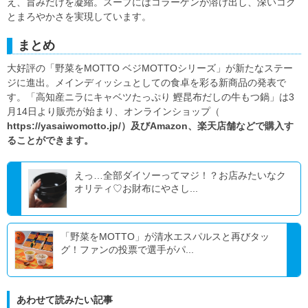
え、旨みだけを凝縮。スープにはコラーゲンが溶け出し、深いコク
とまろやかさを実現しています。
まとめ
大好評の「野菜をMOTTO ベジMOTTOシリーズ」が新たなステー
ジに進出。メインディッシュとしての食卓を彩る新商品の発表で
す。「高知産ニラにキャベツたっぷり 鰹昆布だしの牛もつ鍋」は3
月14日より販売が始まり、オンラインショップ（
https://yasaiwomotto.jp/）及びAmazon、楽天店舗などで購入す
ることができます。
えっ…全部ダイソーってマジ！？お店みたいなク
オリティ♡お財布にやさし...
「野菜をMOTTO」が清水エスパルスと再びタッ
グ！ファンの投票で選手がパ...
あわせて読みたい記事