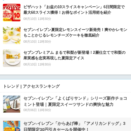
ピザハット「お盆の10スライスキャンペーン」6日間限定で
最大60スライス獲得！お得なポイント活用術を紹介
08月10日 11時30分
セブン‐イレブン夏限定レモンスイーツ新発売！爽やかレモン
もことかじるレモンチーズケーキを徹底紹介
08月10日 11時30分
セブンプレミアム まるで和梨が新登場！2層仕立てで和梨の
果実感を忠実再現した夏限定アイス
08月10日 11時30分
トレンド | アクセスランキング
セブン‐イレブン「よくばりサンド」シリーズ新作チョコ
ミント登場｜夏限定スイーツサンドの爽快な魅力
08月06日 11時30分
セブン‐イレブン「からあげ棒」「アメリカンドッグ」3
日間限定30円引きセールを開催中！