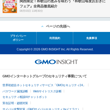
関西限定！和歌山の恵みを味わう『和歌山毎度おおきに
フェア』全商品徹底紹介
08月03日 11時30分
ページの先頭へ
プライバシー
利用規約
免責事項
ポリシー
Copyright © 2026 GMO INSIGHT Inc. All Rights Reserved.
GMOインターネットグループのセキュリティ事業について
世界初総合ネットセキュリティサービス「GMOセキュリティ24」
パスワード漏洩診断
Webサイトリスク診断
セキュリティ相談AIチャットボット
実在証明・盗聴対策
サイバー攻撃対策（GMOサイバーセキュリティ byイエラエ）