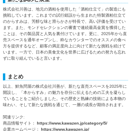
株式会社川善は、地元の酒粕を使用した「酒粕仕立て」の製造にも
挑戦しています。これまでの試行錯誤から生まれた特製酒粕仕立て
のからすみは、芳醇な味と滑らかさが特長で、高い評価を受けてい
ます。また、モンドセレクションの審査で連続最高金賞を獲得した
ことは、その製品質と人気を裏付けています。更に、2025年から直
売スペースを通年オープンし、粋なカウンターでのオススメの食べ
方を提供するなど、顧客の満足度向上に向けて新たな挑戦を続けて
います。一方で、日本の美食文化を世界に広げるための努力も忘れ
ずに取り組んでいると言います。
まとめ
以上、鮮魚問屋の株式会社川善が、新たな直売スペースを2025年に
開設し、「本からすみ」の魅力を存分に伝えるための工夫を凝らし
ていることをご紹介しました。その歴史と熟練の技術による本物の
味わい、そして新たな挑戦を通じて、一層の成長が期待されます。
関連リンク:
商品情報サイト：
https://www.kawazen.jp/category/5/
企業ホームページ：
https://www.kawazen.jp/