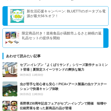
新生活応援キャンペーン: BLUETTIのポータブル電
源が最大56％オフ！
限定商品付き！道南食品が函館市ふるさと納税の返
礼品セットの提供を開始
あわせて読みたい記事
セブン‐イレブン「よくばりサンド」シリーズ新作チョコミン
ト登場｜夏限定スイーツサンドの爽快な魅力
08月06日 11時30分
虫が苦手な初心者も安心！PICA×アース製薬の虫ケアステー
ションで快適キャンプ体験
08月05日 11時30分
長野県150周年記念フェアがセブン-イレブンで開催 味噌や
伝統野菜を使った新商品21品が登場