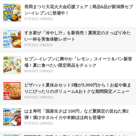
長岡まつり大花火大会応援フェア｜商品6品が新潟県セブ
ン−イレブンに登場中！
07月31日 11時30分
すき家が「冷やし汁」を新発売！夏限定のさっぱり冷た
い一杯を実食体験レポート
07月31日 11時30分
セブン‐イレブンに爽やか「レモン」スイーツ＆パン新登
場！夏に食べたい限定商品をチェック
08月03日 11時30分
ピザハット夏休みセット3種が3,000円から！お盆や集ま
りにぴったりのボリューム&おトクな期間限定メニュー
08月03日 13時00分
はま寿司「国産生さば 100円」など夏限定の旨ねた第2
弾！漬けホタルイカや本鮪ほほ肉も登場中
07月31日 11時30分