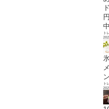
ト
202
氷
ト
202