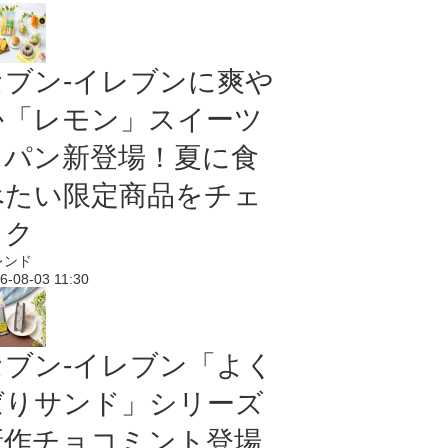
セブン‐イレブンに爽や
か「レモン」スイーツ
＆パン新登場！夏に食
べたい限定商品をチェ
ック
レンド
6-08-03 11:30
セブン‐イレブン「よく
ばりサンド」シリーズ
新作チョコミント登場