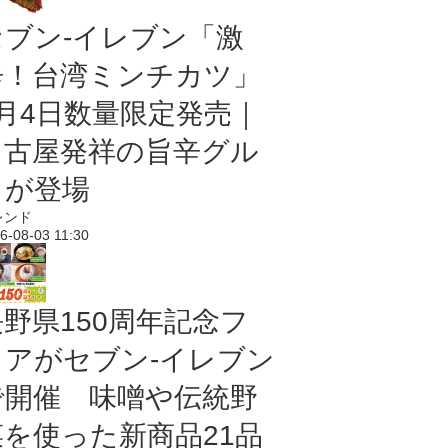
セブン-イレブン「激
辛！台湾ミンチカツ」
8月4日数量限定発売｜
名古屋発祥の旨辛グル
メが登場
レンド
6-08-03 11:30
長野県150周年記念フ
ェアがセブン-イレブン
で開催 味噌や伝統野
菜を使った新商品21品