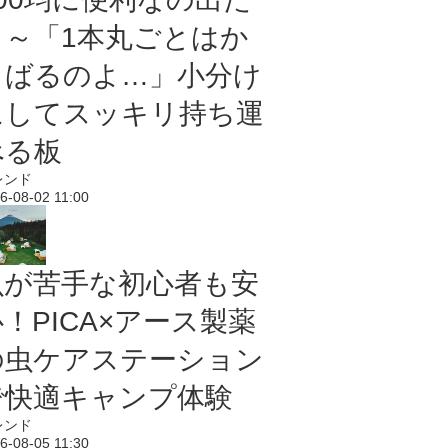
よ～「1本丸ごとはか
さばるのよ…」小分け
にしてスッキリ持ち運
べる板
レンド
6-08-02 11:00
虫が苦手な初心者も安
！PICA×アース製薬
の虫ケアステーション
で快適キャンプ体験
レンド
6-08-05 11:30