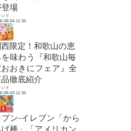
が登場
レンド
6-08-04 11:30
関西限定！和歌山の恵
みを味わう『和歌山毎
度おおきにフェア』全
商品徹底紹介
レンド
6-08-03 11:30
セブン‐イレブン「から
あげ棒」「アメリカン