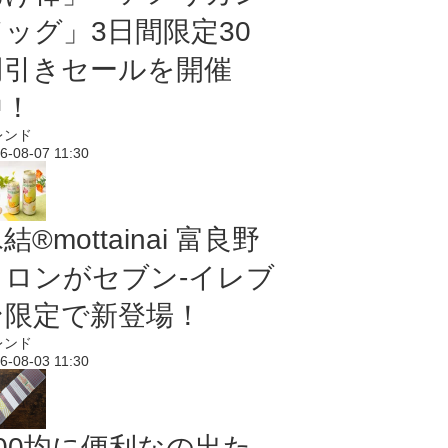
ドッグ」3日間限定30
円引きセールを開催
中！
レンド
6-08-07 11:30
結®mottainai 富良野
メロンがセブン‐イレブ
ン限定で新登場！
レンド
6-08-03 11:30
100均に便利なの出た