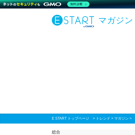
無料診断
マガジン
E START トップページ
>
トレンド
>
マガジン
総合