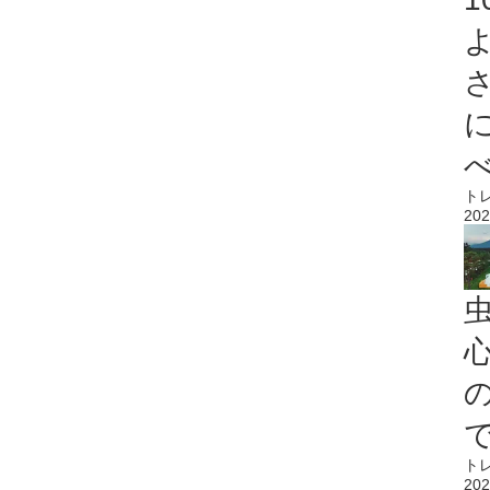
ト
202
心
ト
202