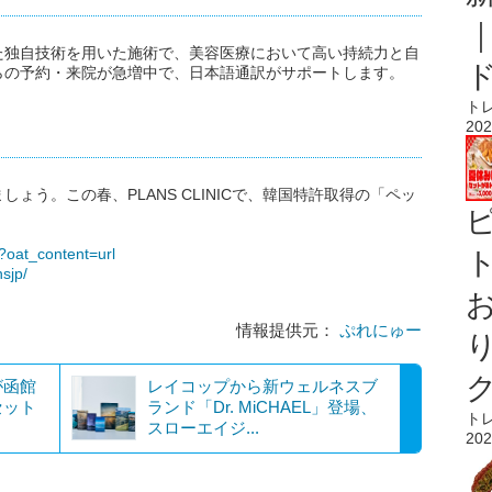
た独自技術を用いた施術で、美容医療において高い持続力と自
らの予約・来院が急増中で、日本語通訳がサポートします。
ト
202
ょう。この春、PLANS CLINICで、韓国特許取得の「ペッ
e?oat_content=url
ト
sjp/
情報提供元：
ぷれにゅー
が函館
レイコップから新ウェルネスブ
セット
ランド「Dr. MiCHAEL」登場、
ト
スローエイジ...
202