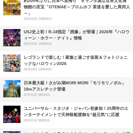
約200年ぶりに日本へ里帰り オランダ国立世界文化博
物館の至宝「OTEMAE～ブロムホフ 茶道を愛した異邦人
～」
08月02日 15時00分
USJ史上初！R-18指定「残像」が登場｜2026年『ハロウ
ィーン・ホラー・ナイト』情報
08月05日 15時00分
レゴランドで楽しむ！家族と過ごす仮装＆フォトジェニ
ックなハロウィン2026
08月03日 15時00分
日本最大級！さがみ湖MORI MORI「モリモリノボル」
18mアスレチック登場
07月31日 9時00分
ユニバーサル・スタジオ・ジャパン初参加！25周年のエ
ンターテイメントで天神祭船渡御を“超元気”に応援
08月01日 9時00分