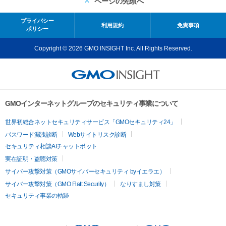
ページの先頭へ
プライバシー
利用規約
免責事項
ポリシー
Copyright © 2026 GMO INSIGHT Inc. All Rights Reserved.
GMOインターネットグループのセキュリティ事業について
世界初総合ネットセキュリティサービス「GMOセキュリティ24」
パスワード漏洩診断
Webサイトリスク診断
セキュリティ相談AIチャットボット
実在証明・盗聴対策
サイバー攻撃対策（GMOサイバーセキュリティ byイエラエ）
サイバー攻撃対策（GMO Flatt Security）
なりすまし対策
セキュリティ事業の軌跡