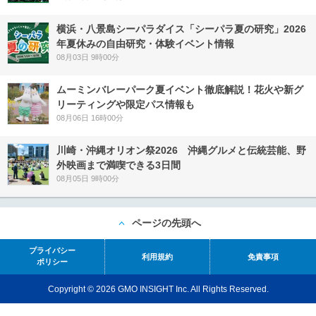
横浜・八景島シーパラダイス「シーパラ夏の研究」2026
年夏休みの自由研究・体験イベント情報
08月03日 9時00分
ムーミンバレーパーク夏イベント徹底解説！花火や新グ
リーティングや限定パス情報も
08月06日 16時00分
川崎・沖縄オリオン祭2026 沖縄グルメと伝統芸能、野
外映画まで満喫できる3日間
08月05日 9時00分
ページの先頭へ
プライバシー
利用規約
免責事項
ポリシー
Copyright © 2026 GMO INSIGHT Inc. All Rights Reserved.