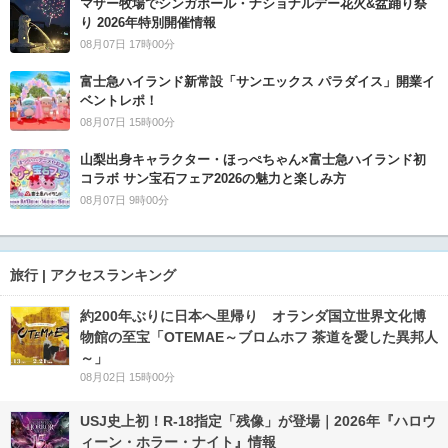
マザー牧場でシンガポール・ナショナルデー花火&盆踊り祭
り 2026年特別開催情報
08月07日 17時00分
富士急ハイランド新常設「サンエックス パラダイス」開業イ
ベントレポ！
08月07日 15時00分
山梨出身キャラクター・ほっぺちゃん×富士急ハイランド初
コラボ サン宝石フェア2026の魅力と楽しみ方
08月07日 9時00分
旅行 | アクセスランキング
約200年ぶりに日本へ里帰り オランダ国立世界文化博
物館の至宝「OTEMAE～ブロムホフ 茶道を愛した異邦人
～」
08月02日 15時00分
USJ史上初！R-18指定「残像」が登場｜2026年『ハロウ
ィーン・ホラー・ナイト』情報