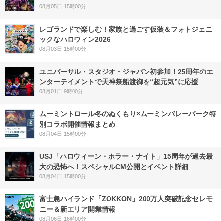
08月05日 15時00分
レゴランドで楽しむ！家族と過ごす仮装＆フォトジェニ
ックなハロウィン2026
08月03日 15時00分
ユニバーサル・スタジオ・ジャパン初参加！25周年のエ
ンターテイメントで天神祭船渡御を“超元気”に応援
08月01日 9時00分
ムーミントロール冬のぬくもり×ムーミンバレーパーク特
別コラボ開催情報まとめ
08月04日 15時00分
USJ「ハロウィーン・ホラー・ナイト」15周年が過去最
大の恐怖へ！スペシャルCM公開とイベント詳細
08月04日 15時00分
富士急ハイランド「ZOKKON」200万人突破記念セレモ
ニー＆新エリア開業情報
08月06日 16時00分