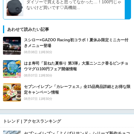
ダイソーで買えると思ってなかった…！100円じゃ
ないけど買いです♡高機能...
あわせて読みたい記事
スシロー×GAZOO Racing初コラボ！夏休み限定ミニカー付
きメニュー登場
08月08日 11時30分
はま寿司「旨ねた夏祭り 第3弾」大葉ニンニク香るビンチョ
ウマグロ100円フェア開催情報
08月07日 11時30分
セブン‐イレブン「カレーフェス」全15品商品詳細とお得な限
定キャンペーン情報
08月07日 11時30分
トレンド | アクセスランキング
セブン‐イレブン「よくばりサンド」シリーズ新作チョコ