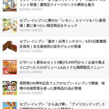
ミント登場｜夏限定スイーツサンドの爽快な魅力
08月06日 11時30分
セブン‐イレブンに爽やか「レモン」スイーツ＆パン新登
場！夏に食べたい限定商品をチェック
08月03日 11時30分
セブン-イレブン「激辛！台湾ミンチカツ」8月4日数量限
定発売｜名古屋発祥の旨辛グルメが登場
08月03日 11時30分
ピザハット夏休みセット3種が3,000円から！お盆や集ま
りにぴったりのボリューム&おトクな期間限定メニュー
08月03日 13時00分
長野県150周年記念フェアがセブン-イレブンで開催 味
噌や伝統野菜を使った新商品21品が登場
08月04日 11時30分
セブン‐イレブン「からあげ棒」「アメリカンドッグ」3