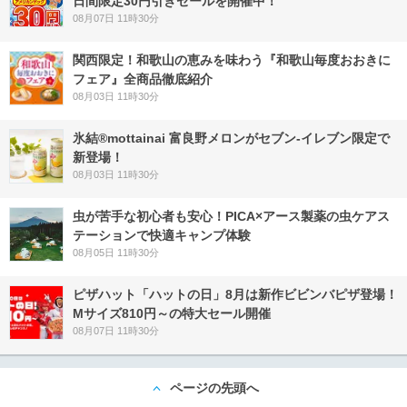
日間限定30円引きセールを開催中！
08月07日 11時30分
関西限定！和歌山の恵みを味わう『和歌山毎度おおきに
フェア』全商品徹底紹介
08月03日 11時30分
氷結®mottainai 富良野メロンがセブン‐イレブン限定で
新登場！
08月03日 11時30分
虫が苦手な初心者も安心！PICA×アース製薬の虫ケアス
テーションで快適キャンプ体験
08月05日 11時30分
ピザハット「ハットの日」8月は新作ビビンバピザ登場！
Mサイズ810円～の特大セール開催
08月07日 11時30分
ページの先頭へ