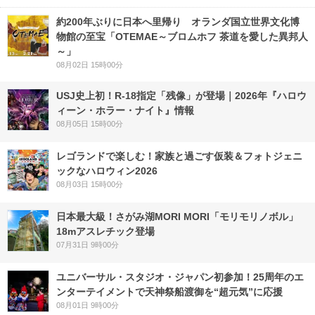
約200年ぶりに日本へ里帰り オランダ国立世界文化博
物館の至宝「OTEMAE～ブロムホフ 茶道を愛した異邦人
～」
08月02日 15時00分
USJ史上初！R-18指定「残像」が登場｜2026年『ハロウ
ィーン・ホラー・ナイト』情報
08月05日 15時00分
レゴランドで楽しむ！家族と過ごす仮装＆フォトジェニ
ックなハロウィン2026
08月03日 15時00分
日本最大級！さがみ湖MORI MORI「モリモリノボル」
18mアスレチック登場
07月31日 9時00分
ユニバーサル・スタジオ・ジャパン初参加！25周年のエ
ンターテイメントで天神祭船渡御を“超元気”に応援
08月01日 9時00分