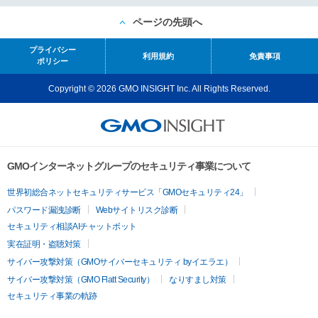
ページの先頭へ
プライバシー
利用規約
免責事項
ポリシー
Copyright © 2026 GMO INSIGHT Inc. All Rights Reserved.
GMOインターネットグループのセキュリティ事業について
世界初総合ネットセキュリティサービス「GMOセキュリティ24」
パスワード漏洩診断
Webサイトリスク診断
セキュリティ相談AIチャットボット
実在証明・盗聴対策
サイバー攻撃対策（GMOサイバーセキュリティ byイエラエ）
サイバー攻撃対策（GMO Flatt Security）
なりすまし対策
セキュリティ事業の軌跡