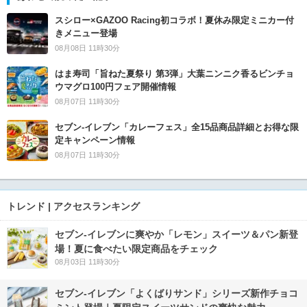
スシロー×GAZOO Racing初コラボ！夏休み限定ミニカー付
きメニュー登場
08月08日 11時30分
はま寿司「旨ねた夏祭り 第3弾」大葉ニンニク香るビンチョ
ウマグロ100円フェア開催情報
08月07日 11時30分
セブン‐イレブン「カレーフェス」全15品商品詳細とお得な限
定キャンペーン情報
08月07日 11時30分
トレンド | アクセスランキング
セブン‐イレブンに爽やか「レモン」スイーツ＆パン新登
場！夏に食べたい限定商品をチェック
08月03日 11時30分
セブン‐イレブン「よくばりサンド」シリーズ新作チョコ