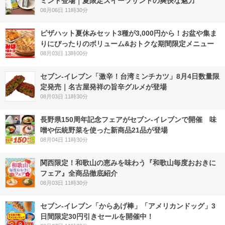
ミント登場｜夏限定スイーツサンドの爽快な魅力
08月06日 11時30分
ピザハット夏休みセット3種が3,000円から！お盆や集ま
りにぴったりのボリューム&おトクな期間限定メニュー
08月03日 13時00分
セブン-イレブン「激辛！台湾ミンチカツ」8月4日数量限
定発売｜名古屋発祥の旨辛グルメが登場
08月03日 11時30分
長野県150周年記念フェアがセブン-イレブンで開催 味
噌や伝統野菜を使った新商品21品が登場
08月04日 11時30分
関西限定！和歌山の恵みを味わう『和歌山毎度おおきに
フェア』全商品徹底紹介
08月03日 11時30分
セブン‐イレブン「からあげ棒」「アメリカンドッグ」3
日間限定30円引きセールを開催中！