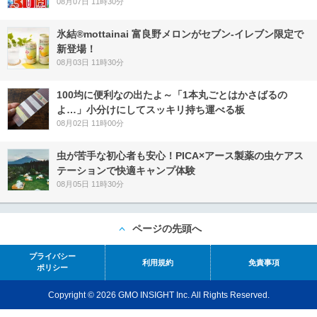
08月07日 11時30分
氷結®mottainai 富良野メロンがセブン‐イレブン限定で
新登場！
08月03日 11時30分
100均に便利なの出たよ～「1本丸ごとはかさばるの
よ…」小分けにしてスッキリ持ち運べる板
08月02日 11時00分
虫が苦手な初心者も安心！PICA×アース製薬の虫ケアス
テーションで快適キャンプ体験
08月05日 11時30分
ページの先頭へ
プライバシー
利用規約
免責事項
ポリシー
Copyright © 2026 GMO INSIGHT Inc. All Rights Reserved.