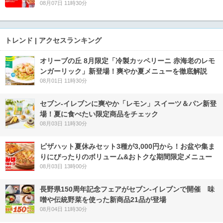
08月07日 11時30分
トレンド | アクセスランキング
オリーブの丘 8月限定「冷製カッペリーニ 赤海老のレモ
ンガーリック」新登場！爽やか夏メニューを徹底解説
08月01日 11時30分
セブン‐イレブンに爽やか「レモン」スイーツ＆パン新登
場！夏に食べたい限定商品をチェック
08月03日 11時30分
ピザハット夏休みセット3種が3,000円から！お盆や集ま
りにぴったりのボリューム&おトクな期間限定メニュー
08月03日 13時00分
長野県150周年記念フェアがセブン-イレブンで開催 味
噌や伝統野菜を使った新商品21品が登場
08月04日 11時30分