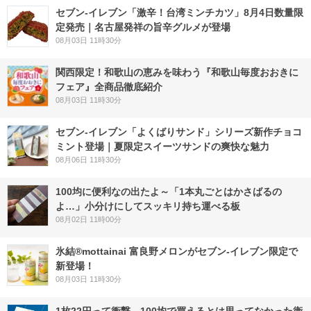
セブン-イレブン「激辛！台湾ミンチカツ」8月4日数量限
定発売｜名古屋発祥の旨辛グルメが登場
08月03日 11時30分
関西限定！和歌山の恵みを味わう『和歌山毎度おおきに
フェア』全商品徹底紹介
08月03日 11時30分
セブン‐イレブン「よくばりサンド」シリーズ新作チョコ
ミント登場｜夏限定スイーツサンドの爽快な魅力
08月06日 11時30分
100均に便利なの出たよ～「1本丸ごとはかさばるの
よ…」小分けにしてスッキリ持ち運べる板
08月02日 11時00分
氷結®mottainai 富良野メロンがセブン‐イレブン限定で
新登場！
08月03日 11時30分