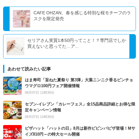
CAFE OHZAN、春を感じる特別な桜モチーフのラ
スクを限定発売
セリアさん実質1本50円ってこと！？専門店でしか
買えないと思ってた…ア...
あわせて読みたい記事
はま寿司「旨ねた夏祭り 第3弾」大葉ニンニク香るビンチョ
ウマグロ100円フェア開催情報
08月07日 11時30分
セブン‐イレブン「カレーフェス」全15品商品詳細とお得な限
定キャンペーン情報
08月07日 11時30分
ピザハット「ハットの日」8月は新作ビビンバピザ登場！Mサ
イズ810円～の特大セール開催