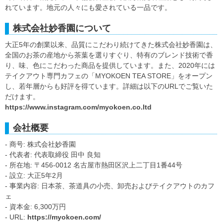
れています。地元の人々にも愛されている一品です。
株式会社妙香園について
大正5年の創業以来、品質にこだわり続けてきた株式会社妙香園は、
全国のお茶の産地から茶葉を選りすぐり、特有のブレンド技術で香
り、味、色にこだわった商品を提供しています。また、2020年には
テイクアウト専門カフェの「MYOKOEN TEA STORE」をオープン
し、若年層からも好評を得ています。詳細は以下のURLでご覧いた
だけます。
https://www.instagram.com/myokoen.co.ltd
会社概要
- 商号: 株式会社妙香園
- 代表者: 代表取締役 田中 良知
- 所在地: 〒456-0012 名古屋市熱田区沢上二丁目1番44号
- 設立: 大正5年2月
- 事業内容: 日本茶、茶道具の小売、卸売およびテイクアウトのカフ
ェ
- 資本金: 6,300万円
- URL:
https://myokoen.com/