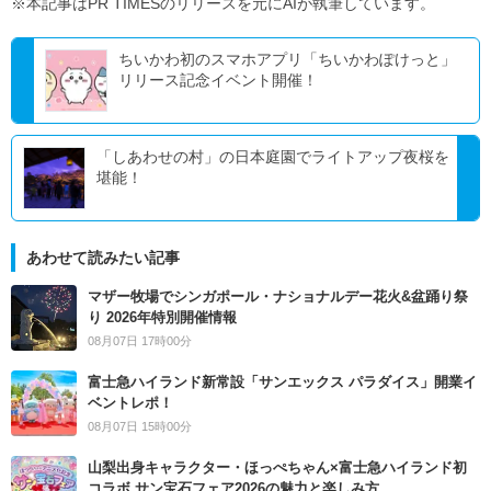
※本記事はPR TIMESのリリースを元にAIが執筆しています。
ちいかわ初のスマホアプリ「ちいかわぽけっと」
リリース記念イベント開催！
「しあわせの村」の日本庭園でライトアップ夜桜を
堪能！
あわせて読みたい記事
マザー牧場でシンガポール・ナショナルデー花火&盆踊り祭
り 2026年特別開催情報
08月07日 17時00分
富士急ハイランド新常設「サンエックス パラダイス」開業イ
ベントレポ！
08月07日 15時00分
山梨出身キャラクター・ほっぺちゃん×富士急ハイランド初
コラボ サン宝石フェア2026の魅力と楽しみ方