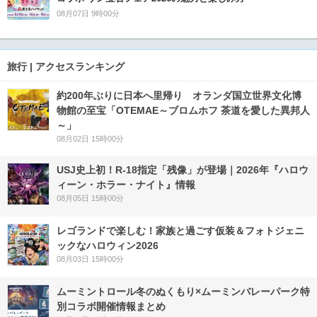
08月07日 9時00分
旅行 | アクセスランキング
約200年ぶりに日本へ里帰り オランダ国立世界文化博
物館の至宝「OTEMAE～ブロムホフ 茶道を愛した異邦人
～」
08月02日 15時00分
USJ史上初！R-18指定「残像」が登場｜2026年『ハロウ
ィーン・ホラー・ナイト』情報
08月05日 15時00分
レゴランドで楽しむ！家族と過ごす仮装＆フォトジェニ
ックなハロウィン2026
08月03日 15時00分
ムーミントロール冬のぬくもり×ムーミンバレーパーク特
別コラボ開催情報まとめ