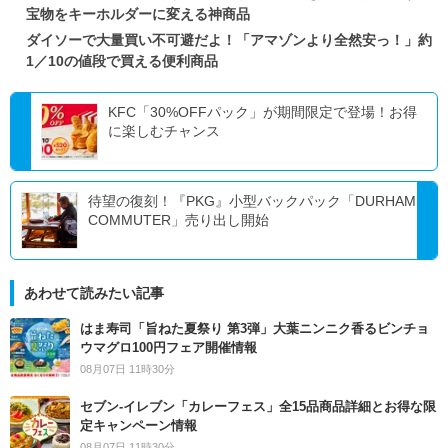
宝物をキーホルダーに変える神商品
ダイソーで大量買い不可避だよ！「アマゾンより全然安っ！」約
1／10の値段で買える便利商品
KFC「30%OFFパック」が期間限定で登場！お得
に楽しむチャンス
待望の復刻！『PKG』小型バックパック「DURHAM
COMMUTER」売り出し開始
あわせて読みたい記事
はま寿司「旨ねた夏祭り 第3弾」大葉ニンニク香るビンチョ
ウマグロ100円フェア開催情報
08月07日 11時30分
セブン‐イレブン「カレーフェス」全15品商品詳細とお得な限
定キャンペーン情報
08月07日 11時30分