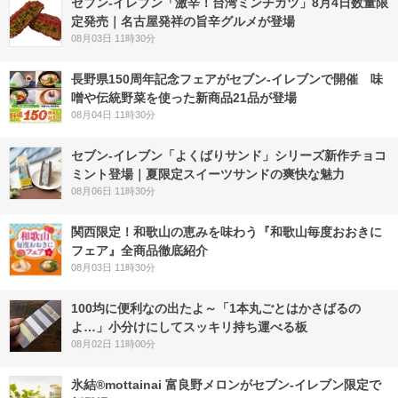
セブン-イレブン「激辛！台湾ミンチカツ」8月4日数量限
定発売｜名古屋発祥の旨辛グルメが登場
08月03日 11時30分
長野県150周年記念フェアがセブン-イレブンで開催 味
噌や伝統野菜を使った新商品21品が登場
08月04日 11時30分
セブン‐イレブン「よくばりサンド」シリーズ新作チョコ
ミント登場｜夏限定スイーツサンドの爽快な魅力
08月06日 11時30分
関西限定！和歌山の恵みを味わう『和歌山毎度おおきに
フェア』全商品徹底紹介
08月03日 11時30分
100均に便利なの出たよ～「1本丸ごとはかさばるの
よ…」小分けにしてスッキリ持ち運べる板
08月02日 11時00分
氷結®mottainai 富良野メロンがセブン‐イレブン限定で