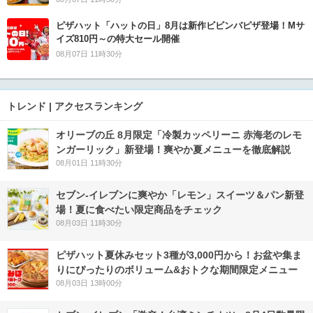
ピザハット「ハットの日」8月は新作ビビンバピザ登場！Mサ
イズ810円～の特大セール開催
08月07日 11時30分
トレンド | アクセスランキング
オリーブの丘 8月限定「冷製カッペリーニ 赤海老のレモ
ンガーリック」新登場！爽やか夏メニューを徹底解説
08月01日 11時30分
セブン‐イレブンに爽やか「レモン」スイーツ＆パン新登
場！夏に食べたい限定商品をチェック
08月03日 11時30分
ピザハット夏休みセット3種が3,000円から！お盆や集ま
りにぴったりのボリューム&おトクな期間限定メニュー
08月03日 13時00分