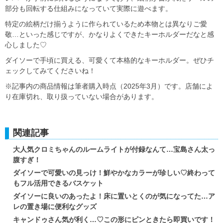
部分も回転する仕組みになっていて実際に遊べます。
特定の絵柄だけ揃うように作られているため本物とは異なりご愛
敬…といった感じですが、かなりよくできたキーホルダーだなと感
心しました♡
ダイソーで手頃に買える、可愛くて本格的なキーホルダー。ぜひチ
ェックしてみてくださいね！
※記事内の商品情報は筆者購入時点（2025年3月）です。店舗によ
り在庫切れ、取り扱っていない場合があります。
関連記事
大人気クロミちゃんのルームライトが付録なんて…宝島さん太っ
腹すぎ！
ダイソーで可愛いの見っけ！鮮やかなカラーが珍しい♡終わって
もフル活用できるバスケット
ダイソーに良いのあったよ！床に置いとくのが気になってた…ア
レの置き場に便利なグッズ
キャンドゥさん気が利く…♡この形にピンときたら即買いです！