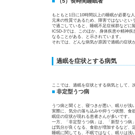
（5）長時間睡眠者
もともと1日に10時間以上の睡眠が必要な
元来の性質であるため、障害ではないとい
で過ごしていると、睡眠不足症候群などに
ICSD-3では、このほか、身体疾患や精
なることがある、と示されています。
それでは、どんな病気が原因で過眠の症状
過眠を症状とする病気
ここでは、過眠を症状とする病気として、
非定型うつ病
うつ病と聞くと、寝つきが悪い、眠りが浅
実際に、気分の落ち込みや抑うつ状態、食
眠症の症状が現れる患者さんが多いです。
一方、「非定型うつ病」は、「新型うつ病
ば気分が良くなる、食欲が増加するなど、
睡眠に関しても、不眠ではなく、眠りは浅