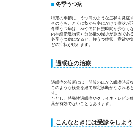
冬季うつ病
特定の季節に、うつ病のような症状を発症
そのうち、とくに秋から冬にかけて症状が
冬季うつ病は、秋や冬に日照時間が少なく
内神経伝達物質）分泌量の減少が原因であ
冬季うつ病になると、抑うつ症状、意欲や
どの症状が現れます。
過眠症の治療
過眠症の診断には、問診のほか入眠潜時反復
このような検査を経て確定診断がなされる
す。
ただし、特発性過眠症やクライネ・レビン
薬が有効でないこともあります。
こんなときには受診をしよう