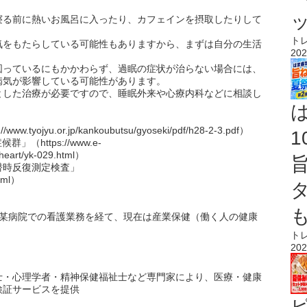
寝る前に熱いお風呂に入ったり、カフェインを摂取したりして
ト
気をもたらしている可能性もありますから、まずは自分の生活
202
図っているにもかかわらず、過眠の症状が治らない場合には、
病気が影響している可能性があります。
とした治療が必要ですので、睡眠外来や心療内科などに相談し
ojyu.or.jp/kankoubutsu/gyoseki/pdf/h28-2-3.pdf）
https://www.e-
y/heart/yk-029.html）
潜時反復測定検査」
html）
。某病院での看護業務を経て、現在は産業保健（働く人の健康
ト
202
士・心理学者・精神保健福祉士など専門家により、医療・健康
検証サービスを提供