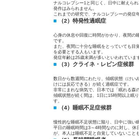
ナルコレプシー1と同じく、日中に耐えら
発作はみられません。
これまでの研究で、ナルコレプシーの発症年
（2）特発性過眠症
心身の休息や回復に時間がかかり、夜間の睡
です。
また、夜間に十分な睡眠をとっていても目覚
を必要とする人もいます。
発症年齢は25歳未満が多いといわれていま
（3）クライネ・レビン症候群
数日から数週間にわたり、傾眠状態（けい
けには反応できる）が続く過眠症です。
非常にまれな病気で、日本では「眠れる森
傾眠状態が続く間は、1日に15時間以上眠
す。
（4）睡眠不足症候群
慢性的な睡眠不足状態に陥り、日中に強い
平日の睡眠時間は3～4時間なのに対し、休
が、本人は睡眠不足と自覚していないこと