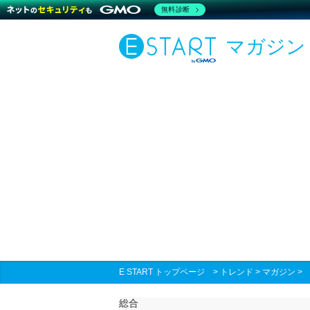
無料診断
マガジン
E START トップページ
>
トレンド
>
マガジン
総合