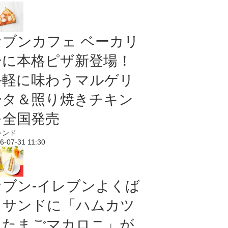
セブンカフェ ベーカリ
ーに本格ピザ新登場！
手軽に味わうマルゲリ
ータ＆照り焼きチキン
を全国発売
レンド
6-07-31 11:30
セブン‐イレブンよくば
りサンドに「ハムカツ
＆たまごマカロニ」が