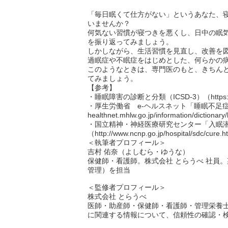
「毎日眠くて仕方がない」というあなた、
いませんか？
何気ない習慣が寝つきを悪くし、日中の眠
を振り返ってみましょう。
しかしながら、生活習慣を見直し、改善を
過眠症や不眠症をはじめとした、何らかの
このようなときは、専門医のもと、きちん
てみましょう。
【参考】
・睡眠障害の診断と分類（ICSD-3）（https://www.ty
・厚生労働省 e-ヘルスネット「睡眠不足症候群」（
healthnet.mhlw.go.jp/information/dictionar
・国立精神・神経医療研究センター「入眠
（http://www.ncnp.go.jp/hospital/sdc/cure.
＜執筆者プロフィール＞
吉村 佑奈（よしむら・ゆうな）
保健師・看護師。株式会社 とらうべ 社員
管理）を担当
＜監修者プロフィール＞
株式会社 とらうべ
医師・助産師・保健師・看護師・管理栄養
に関連する情報について、信頼性の確認・