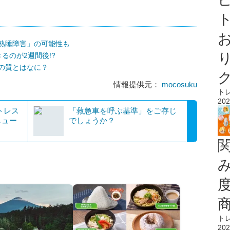
ト
熟睡障害」の可能性も
るのが2週間後!?
の質とはなに？
情報提供元：
mocosuku
ト
202
トレス
「救急車を呼ぶ基準」をご存じ
ニュー
でしょうか？
ト
202