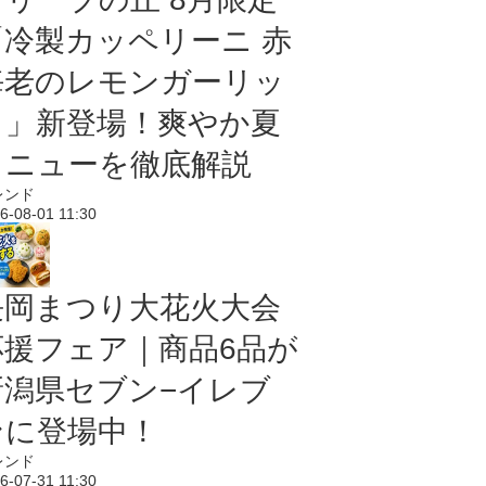
「冷製カッペリーニ 赤
海老のレモンガーリッ
ク」新登場！爽やか夏
メニューを徹底解説
レンド
6-08-01 11:30
長岡まつり大花火大会
応援フェア｜商品6品が
新潟県セブン−イレブ
ンに登場中！
レンド
6-07-31 11:30