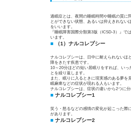
過眠症とは、夜間の睡眠時間や睡眠の質に
とができない状態、あるいは抑えきれない
をいいます。
『睡眠障害国際分類第3版（ICSD-3）』
います。
（1）ナルコレプシー
ナルコレプシーは、日中に耐えられないほ
障をきたす疾患です。
10～20分ほどの短い居眠りをすれば、い
とを繰り返します。
また、眠りに入るときに現実感のある夢を
眠麻痺などの症状が現れる人もいます。
ナルコレプシーは、症状の違いから2つに分
ナルコレプシー1
笑う・怒るなどの感情の変化が起こった際
があります。
ナルコレプシー2