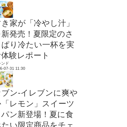
すき家が「冷やし汁」
を新発売！夏限定のさ
っぱり冷たい一杯を実
食体験レポート
レンド
6-07-31 11:30
セブン‐イレブンに爽や
か「レモン」スイーツ
＆パン新登場！夏に食
べたい限定商品をチェ