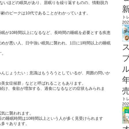
れないほどの眠気があり、居眠りを繰り返すものの、情動脱力
齢のピークは10代であることがわかっています。
ト
202
眠が10時間以上になるなど、長時間の睡眠を必要とする疾患
めが悪い人、日中強い眠気に襲われ、1日に1時間以上の睡眠
す。
ル
みんじょうたい；意識はもうろうとしているが、周囲の問いか
の美女症候群」などと呼ばれることもあります。
り続け、食欲が増加する、過食になるなどの症状もみられま
ト
202
眠気に襲われます。
日の睡眠時間は10時間以上という人が多く見受けられます
も多々あります。