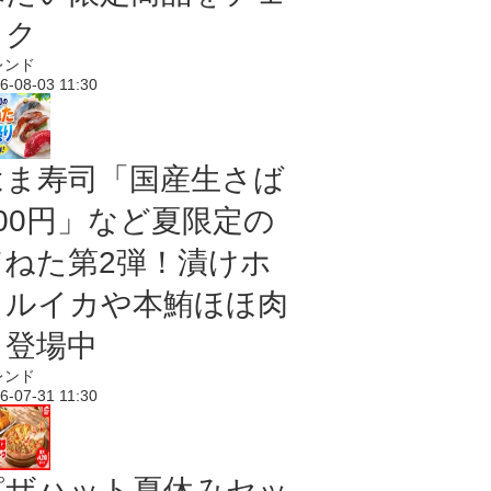
ック
レンド
6-08-03 11:30
はま寿司「国産生さば
100円」など夏限定の
旨ねた第2弾！漬けホ
タルイカや本鮪ほほ肉
も登場中
レンド
6-07-31 11:30
ピザハット夏休みセッ