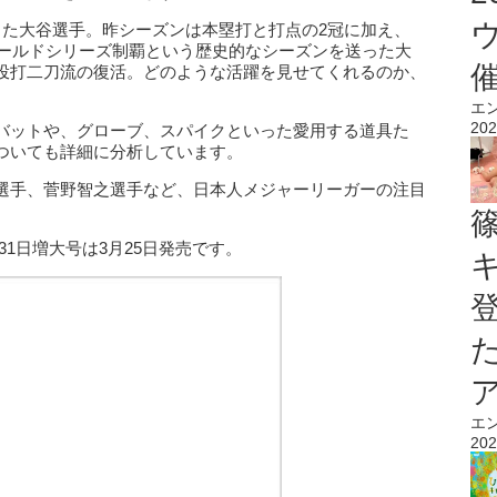
った大谷選手。昨シーズンは本塁打と打点の2冠に加え、
はワールドシリーズ制覇という歴史的なシーズンを送った大
投打二刀流の復活。どのような活躍を見せてくれるのか、
エ
202
バットや、グローブ、スパイクといった愛用する道具た
ついても詳細に分析しています。
選手、菅野智之選手など、日本人メジャーリーガーの注目
31日増大号は3月25日発売です。
エ
202