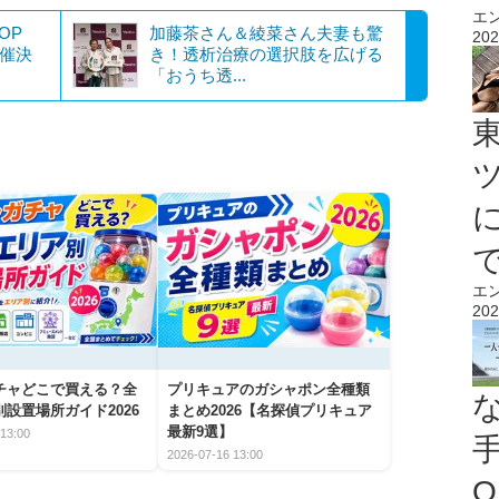
エ
OP
加藤茶さん＆綾菜さん夫妻も驚
202
開催決
き！透析治療の選択肢を広げる
「おうち透...
エ
202
チャどこで買える？全
プリキュアのガシャポン全種類
設置場所ガイド2026
まとめ2026【名探偵プリキュア
最新9選】
13:00
2026-07-16 13:00
O