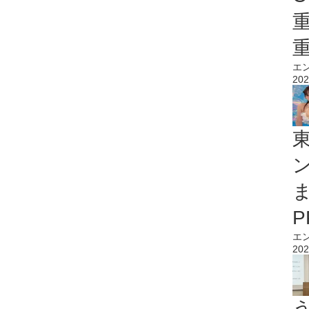
エ
202
エ
202