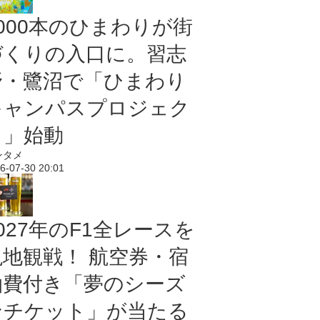
5000本のひまわりが街
づくりの入口に。習志
野・鷺沼で「ひまわり
キャンパスプロジェク
ト」始動
ンタメ
6-07-30 20:01
027年のF1全レースを
現地観戦！ 航空券・宿
泊費付き「夢のシーズ
ンチケット」が当たる