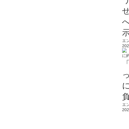
エ
202
エ
202