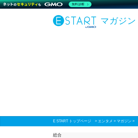
無料診断
マガジン
E START トップページ
>
エンタメ
>
マガジン
総合