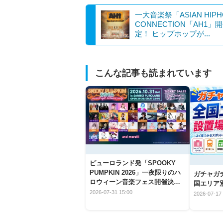
一大音楽祭「ASIAN HIPH
CONNECTION「AH1」
定！ ヒップホップが...
こんな記事も読まれています
ピューロランド発「SPOOKY
PUMPKIN 2026」一夜限りのハ
ガチャガ
ロウィーン音楽フェス開催決
国エリア別
定！
2026-07-31 15:00
2026-07-17 