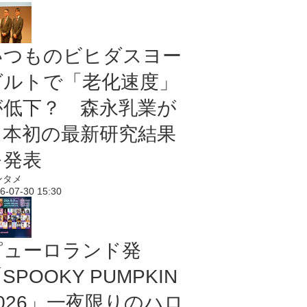
いつものビヒダスヨー
グルトで「老化速度」
が低下？ 森永乳業が
日本初の最新研究結果
を発表
ンタメ
6-07-30 15:30
ピューロランド発
SPOOKY PUMPKIN
2026」一夜限りのハロ