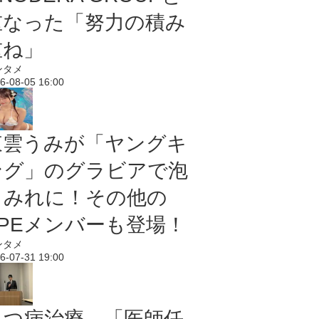
重なった「努力の積み
重ね」
ンタメ
6-08-05 16:00
東雲うみが「ヤングキ
ング」のグラビアで泡
まみれに！その他の
PPEメンバーも登場！
ンタメ
6-07-31 19:00
うつ病治療、「医師任