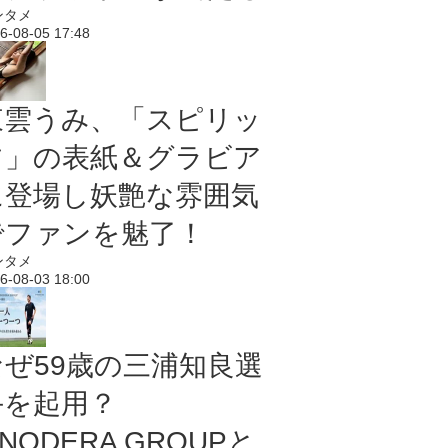
ンタメ
6-08-05 17:48
東雲うみ、「スピリッ
ツ」の表紙＆グラビア
に登場し妖艶な雰囲気
でファンを魅了！
ンタメ
6-08-03 18:00
なぜ59歳の三浦知良選
手を起用？
NODERA GROUPと