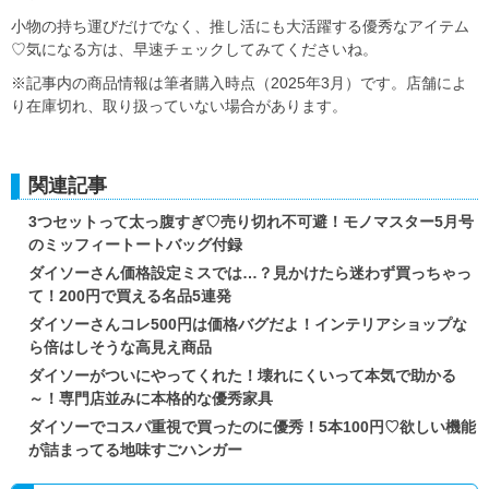
小物の持ち運びだけでなく、推し活にも大活躍する優秀なアイテム
♡気になる方は、早速チェックしてみてくださいね。
※記事内の商品情報は筆者購入時点（2025年3月）です。店舗によ
り在庫切れ、取り扱っていない場合があります。
関連記事
3つセットって太っ腹すぎ♡売り切れ不可避！モノマスター5月号
のミッフィートートバッグ付録
ダイソーさん価格設定ミスでは…？見かけたら迷わず買っちゃっ
て！200円で買える名品5連発
ダイソーさんコレ500円は価格バグだよ！インテリアショップな
ら倍はしそうな高見え商品
ダイソーがついにやってくれた！壊れにくいって本気で助かる
～！専門店並みに本格的な優秀家具
ダイソーでコスパ重視で買ったのに優秀！5本100円♡欲しい機能
が詰まってる地味すごハンガー