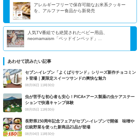
アレルギーフリーで保存可能なお米系クッキー
を、アルファー食品から新発売
人気TV番組でも絶賛されたベビー用品、
neomamaism「ベッドインベッド」...
あわせて読みたい記事
セブン‐イレブン「よくばりサンド」シリーズ新作チョコミン
ト登場｜夏限定スイーツサンドの爽快な魅力
08月06日 11時30分
虫が苦手な初心者も安心！PICA×アース製薬の虫ケアステー
ションで快適キャンプ体験
08月05日 11時30分
長野県150周年記念フェアがセブン-イレブンで開催 味噌や
伝統野菜を使った新商品21品が登場
08月04日 11時30分