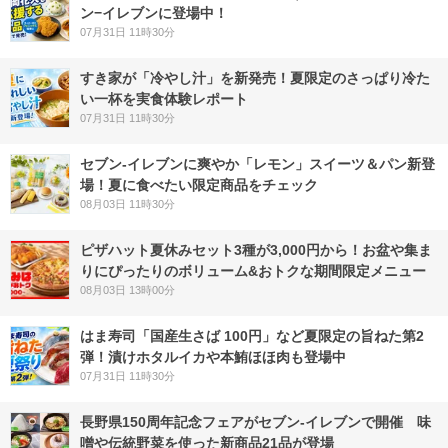
ン−イレブンに登場中！
07月31日 11時30分
すき家が「冷やし汁」を新発売！夏限定のさっぱり冷た
い一杯を実食体験レポート
07月31日 11時30分
セブン‐イレブンに爽やか「レモン」スイーツ＆パン新登
場！夏に食べたい限定商品をチェック
08月03日 11時30分
ピザハット夏休みセット3種が3,000円から！お盆や集ま
りにぴったりのボリューム&おトクな期間限定メニュー
08月03日 13時00分
はま寿司「国産生さば 100円」など夏限定の旨ねた第2
弾！漬けホタルイカや本鮪ほほ肉も登場中
07月31日 11時30分
長野県150周年記念フェアがセブン-イレブンで開催 味
噌や伝統野菜を使った新商品21品が登場