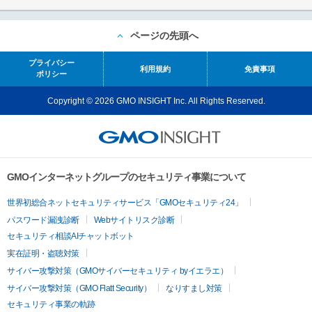
ページの先頭へ
プライバシー
利用規約
免責事項
ポリシー
Copyright © 2026 GMO INSIGHT Inc. All Rights Reserved.
GMOインターネットグループのセキュリティ事業について
世界初総合ネットセキュリティサービス「GMOセキュリティ24」
パスワード漏洩診断
Webサイトリスク診断
セキュリティ相談AIチャットボット
実在証明・盗聴対策
サイバー攻撃対策（GMOサイバーセキュリティ byイエラエ）
サイバー攻撃対策（GMO Flatt Security）
なりすまし対策
セキュリティ事業の軌跡