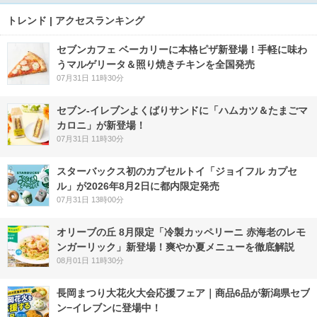
トレンド | アクセスランキング
セブンカフェ ベーカリーに本格ピザ新登場！手軽に味わ
うマルゲリータ＆照り焼きチキンを全国発売
07月31日 11時30分
セブン‐イレブンよくばりサンドに「ハムカツ＆たまごマ
カロニ」が新登場！
07月31日 11時30分
スターバックス初のカプセルトイ「ジョイフル カプセ
ル」が2026年8月2日に都内限定発売
07月31日 13時00分
オリーブの丘 8月限定「冷製カッペリーニ 赤海老のレモ
ンガーリック」新登場！爽やか夏メニューを徹底解説
08月01日 11時30分
長岡まつり大花火大会応援フェア｜商品6品が新潟県セブ
ン−イレブンに登場中！