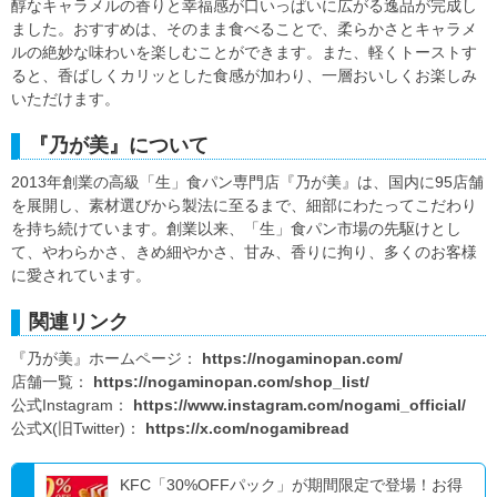
醇なキャラメルの香りと幸福感が口いっぱいに広がる逸品が完成し
ました。おすすめは、そのまま食べることで、柔らかさとキャラメ
ルの絶妙な味わいを楽しむことができます。また、軽くトーストす
ると、香ばしくカリッとした食感が加わり、一層おいしくお楽しみ
いただけます。
『乃が美』について
2013年創業の高級「生」食パン専門店『乃が美』は、国内に95店舗
を展開し、素材選びから製法に至るまで、細部にわたってこだわり
を持ち続けています。創業以来、「生」食パン市場の先駆けとし
て、やわらかさ、きめ細やかさ、甘み、香りに拘り、多くのお客様
に愛されています。
関連リンク
『乃が美』ホームページ：
https://nogaminopan.com/
店舗一覧：
https://nogaminopan.com/shop_list/
公式Instagram：
https://www.instagram.com/nogami_official/
公式X(旧Twitter)：
https://x.com/nogamibread
KFC「30%OFFパック」が期間限定で登場！お得