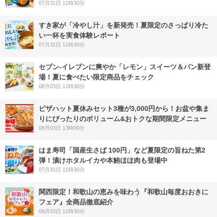
07月31日 11時30分
すき家が「冷やし汁」を新発売！夏限定のさっぱり冷た
い一杯を実食体験レポート
07月31日 11時30分
セブン‐イレブンに爽やか「レモン」スイーツ＆パン新登
場！夏に食べたい限定商品をチェック
08月03日 11時30分
ピザハット夏休みセット3種が3,000円から！お盆や集ま
りにぴったりのボリューム&おトクな期間限定メニュー
08月03日 13時00分
はま寿司「国産生さば 100円」など夏限定の旨ねた第2
弾！漬けホタルイカや本鮪ほほ肉も登場中
07月31日 11時30分
関西限定！和歌山の恵みを味わう『和歌山毎度おおきに
フェア』全商品徹底紹介
08月03日 11時30分