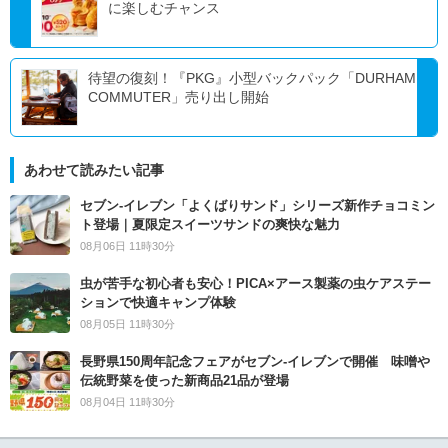
に楽しむチャンス
待望の復刻！『PKG』小型バックパック「DURHAM
COMMUTER」売り出し開始
あわせて読みたい記事
セブン‐イレブン「よくばりサンド」シリーズ新作チョコミン
ト登場｜夏限定スイーツサンドの爽快な魅力
08月06日 11時30分
虫が苦手な初心者も安心！PICA×アース製薬の虫ケアステー
ションで快適キャンプ体験
08月05日 11時30分
長野県150周年記念フェアがセブン-イレブンで開催 味噌や
伝統野菜を使った新商品21品が登場
08月04日 11時30分