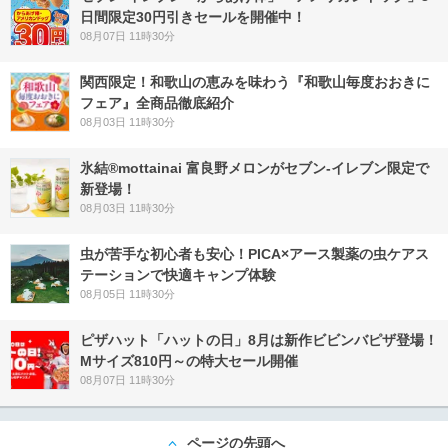
日間限定30円引きセールを開催中！
08月07日 11時30分
関西限定！和歌山の恵みを味わう『和歌山毎度おおきに
フェア』全商品徹底紹介
08月03日 11時30分
氷結®mottainai 富良野メロンがセブン‐イレブン限定で
新登場！
08月03日 11時30分
虫が苦手な初心者も安心！PICA×アース製薬の虫ケアス
テーションで快適キャンプ体験
08月05日 11時30分
ピザハット「ハットの日」8月は新作ビビンバピザ登場！
Mサイズ810円～の特大セール開催
08月07日 11時30分
ページの先頭へ