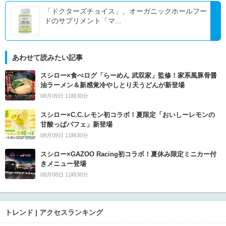
「ドクターズチョイス」、オーガニックホールフー
ドのサプリメント「マ...
あわせて読みたい記事
スシロー×食べログ「らーめん 武双家」監修！家系風豚骨醤
油ラーメン＆新感覚冷やしとり天うどんが新登場
08月09日 11時30分
スシロー×C.C.レモン初コラボ！夏限定「おいしーレモンの
甘酸っぱパフェ」新登場
08月09日 11時30分
スシロー×GAZOO Racing初コラボ！夏休み限定ミニカー付
きメニュー登場
08月08日 11時30分
トレンド | アクセスランキング