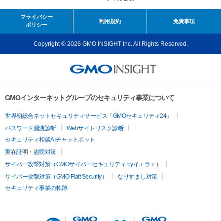
プライバシー
利用規約
免責事項
ポリシー
Copyright © 2026 GMO INSIGHT Inc. All Rights Reserved.
GMOインターネットグループのセキュリティ事業について
世界初総合ネットセキュリティサービス「GMOセキュリティ24」
パスワード漏洩診断
Webサイトリスク診断
セキュリティ相談AIチャットボット
実在証明・盗聴対策
サイバー攻撃対策（GMOサイバーセキュリティ byイエラエ）
サイバー攻撃対策（GMO Flatt Security）
なりすまし対策
セキュリティ事業の軌跡