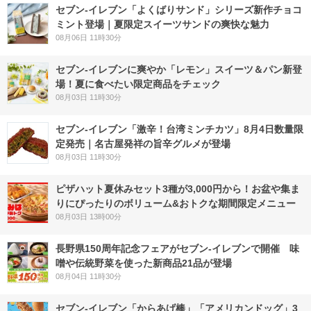
セブン‐イレブン「よくばりサンド」シリーズ新作チョコ
ミント登場｜夏限定スイーツサンドの爽快な魅力
08月06日 11時30分
セブン‐イレブンに爽やか「レモン」スイーツ＆パン新登
場！夏に食べたい限定商品をチェック
08月03日 11時30分
セブン-イレブン「激辛！台湾ミンチカツ」8月4日数量限
定発売｜名古屋発祥の旨辛グルメが登場
08月03日 11時30分
ピザハット夏休みセット3種が3,000円から！お盆や集ま
りにぴったりのボリューム&おトクな期間限定メニュー
08月03日 13時00分
長野県150周年記念フェアがセブン-イレブンで開催 味
噌や伝統野菜を使った新商品21品が登場
08月04日 11時30分
セブン‐イレブン「からあげ棒」「アメリカンドッグ」3