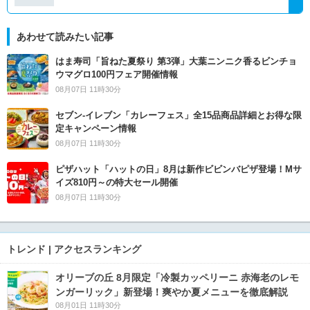
あわせて読みたい記事
はま寿司「旨ねた夏祭り 第3弾」大葉ニンニク香るビンチョ
ウマグロ100円フェア開催情報
08月07日 11時30分
セブン‐イレブン「カレーフェス」全15品商品詳細とお得な限
定キャンペーン情報
08月07日 11時30分
ピザハット「ハットの日」8月は新作ビビンバピザ登場！Mサ
イズ810円～の特大セール開催
08月07日 11時30分
トレンド | アクセスランキング
オリーブの丘 8月限定「冷製カッペリーニ 赤海老のレモ
ンガーリック」新登場！爽やか夏メニューを徹底解説
08月01日 11時30分