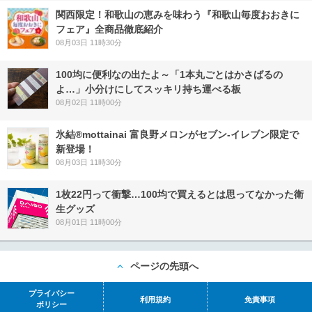
関西限定！和歌山の恵みを味わう『和歌山毎度おおきに
フェア』全商品徹底紹介
08月03日 11時30分
100均に便利なの出たよ～「1本丸ごとはかさばるの
よ…」小分けにしてスッキリ持ち運べる板
08月02日 11時00分
氷結®mottainai 富良野メロンがセブン‐イレブン限定で
新登場！
08月03日 11時30分
1枚22円って衝撃…100均で買えるとは思ってなかった衛
生グッズ
08月01日 11時00分
ページの先頭へ
プライバシー
利用規約
免責事項
ポリシー