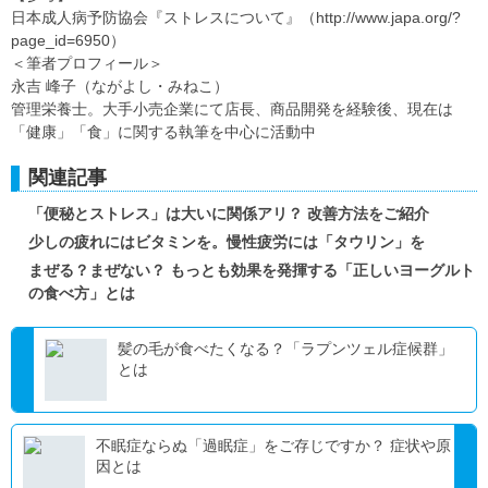
日本成人病予防協会『ストレスについて』（http://www.japa.org/?
page_id=6950）
＜筆者プロフィール＞
永吉 峰子（ながよし・みねこ）
管理栄養士。大手小売企業にて店長、商品開発を経験後、現在は
「健康」「食」に関する執筆を中心に活動中
関連記事
「便秘とストレス」は大いに関係アリ？ 改善方法をご紹介
少しの疲れにはビタミンを。慢性疲労には「タウリン」を
まぜる？まぜない？ もっとも効果を発揮する「正しいヨーグルト
の食べ方」とは
髪の毛が食べたくなる？「ラプンツェル症候群」
とは
不眠症ならぬ「過眠症」をご存じですか？ 症状や原
因とは