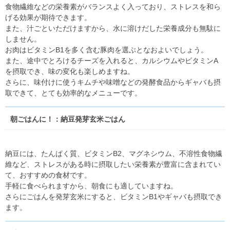
食物繊維などの栄養素がバランスよく入っており、ストレスを和ら
げる効果が期待できます。
また、汁ごといただけますから、水に溶けだした栄養成分も無駄に
しません。
お肉はビタミンB1を多く含む豚肉を選ぶとなおよいでしょう。
また、途中でとろけるチーズを入れると、カルシウムやビタミンA
を摂取でき、味の変化も楽しめますね。
さらに、味付けに使うキムチや味噌などの発酵食品からギャバも摂
取できて、とても効率的なメニューです。
朝ごはんに！：納豆発芽玄米ごはん
納豆には、たんぱく質、ビタミンB2、マグネシウム、不溶性食物繊
維など、ストレスがある時に摂取したい栄養素が豊富に含まれてい
て、おすすめの食材です。
手軽に食べられますから、朝食にも適していますね。
さらにごはんを発芽玄米にすると、ビタミンB1やギャバも摂取でき
ます。