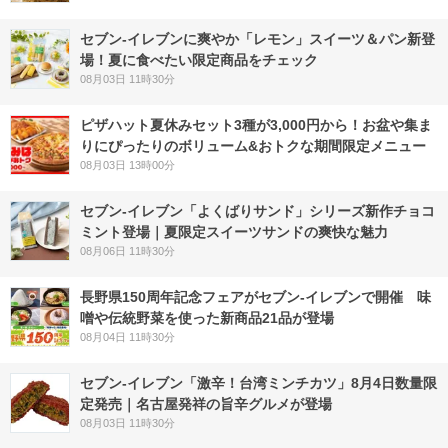
セブン‐イレブンに爽やか「レモン」スイーツ＆パン新登
場！夏に食べたい限定商品をチェック
08月03日 11時30分
ピザハット夏休みセット3種が3,000円から！お盆や集ま
りにぴったりのボリューム&おトクな期間限定メニュー
08月03日 13時00分
セブン‐イレブン「よくばりサンド」シリーズ新作チョコ
ミント登場｜夏限定スイーツサンドの爽快な魅力
08月06日 11時30分
長野県150周年記念フェアがセブン-イレブンで開催 味
噌や伝統野菜を使った新商品21品が登場
08月04日 11時30分
セブン-イレブン「激辛！台湾ミンチカツ」8月4日数量限
定発売｜名古屋発祥の旨辛グルメが登場
08月03日 11時30分