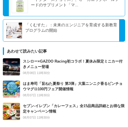
ードのサプリメント「マ...
「くむすた」：未来のエンジニアを育成する新教育
プログラムの開始
あわせて読みたい記事
スシロー×GAZOO Racing初コラボ！夏休み限定ミニカー付
きメニュー登場
08月08日 11時30分
はま寿司「旨ねた夏祭り 第3弾」大葉ニンニク香るビンチョ
ウマグロ100円フェア開催情報
08月07日 11時30分
セブン‐イレブン「カレーフェス」全15品商品詳細とお得な限
定キャンペーン情報
08月07日 11時30分