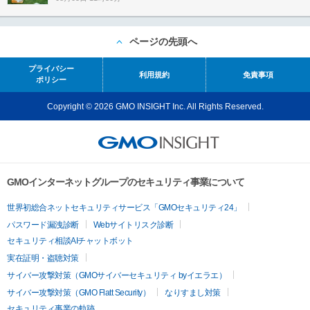
ページの先頭へ
プライバシー
利用規約
免責事項
ポリシー
Copyright © 2026 GMO INSIGHT Inc. All Rights Reserved.
GMOインターネットグループのセキュリティ事業について
世界初総合ネットセキュリティサービス「GMOセキュリティ24」
パスワード漏洩診断
Webサイトリスク診断
セキュリティ相談AIチャットボット
実在証明・盗聴対策
サイバー攻撃対策（GMOサイバーセキュリティ byイエラエ）
サイバー攻撃対策（GMO Flatt Security）
なりすまし対策
セキュリティ事業の軌跡