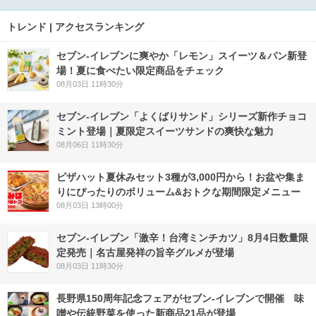
トレンド | アクセスランキング
セブン‐イレブンに爽やか「レモン」スイーツ＆パン新登
場！夏に食べたい限定商品をチェック
08月03日 11時30分
セブン‐イレブン「よくばりサンド」シリーズ新作チョコ
ミント登場｜夏限定スイーツサンドの爽快な魅力
08月06日 11時30分
ピザハット夏休みセット3種が3,000円から！お盆や集ま
りにぴったりのボリューム&おトクな期間限定メニュー
08月03日 13時00分
セブン-イレブン「激辛！台湾ミンチカツ」8月4日数量限
定発売｜名古屋発祥の旨辛グルメが登場
08月03日 11時30分
長野県150周年記念フェアがセブン-イレブンで開催 味
噌や伝統野菜を使った新商品21品が登場