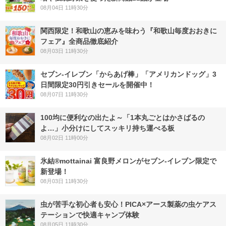
08月04日 11時30分
関西限定！和歌山の恵みを味わう『和歌山毎度おおきに
フェア』全商品徹底紹介
08月03日 11時30分
セブン‐イレブン「からあげ棒」「アメリカンドッグ」3
日間限定30円引きセールを開催中！
08月07日 11時30分
100均に便利なの出たよ～「1本丸ごとはかさばるの
よ…」小分けにしてスッキリ持ち運べる板
08月02日 11時00分
氷結®mottainai 富良野メロンがセブン‐イレブン限定で
新登場！
08月03日 11時30分
虫が苦手な初心者も安心！PICA×アース製薬の虫ケアス
テーションで快適キャンプ体験
08月05日 11時30分