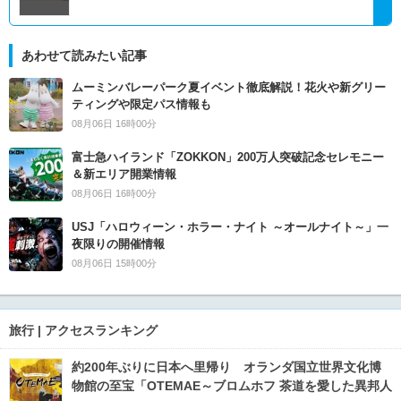
あわせて読みたい記事
ムーミンバレーパーク夏イベント徹底解説！花火や新グリー
ティングや限定パス情報も
08月06日 16時00分
富士急ハイランド「ZOKKON」200万人突破記念セレモニー
＆新エリア開業情報
08月06日 16時00分
USJ「ハロウィーン・ホラー・ナイト ～オールナイト～」一
夜限りの開催情報
08月06日 15時00分
旅行 | アクセスランキング
約200年ぶりに日本へ里帰り オランダ国立世界文化博
物館の至宝「OTEMAE～ブロムホフ 茶道を愛した異邦人