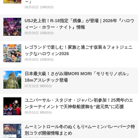
～」
08月02日 15時00分
USJ史上初！R-18指定「残像」が登場｜2026年『ハロウ
ィーン・ホラー・ナイト』情報
08月05日 15時00分
レゴランドで楽しむ！家族と過ごす仮装＆フォトジェニ
ックなハロウィン2026
08月03日 15時00分
日本最大級！さがみ湖MORI MORI「モリモリノボル」
18mアスレチック登場
07月31日 9時00分
ユニバーサル・スタジオ・ジャパン初参加！25周年のエ
ンターテイメントで天神祭船渡御を“超元気”に応援
08月01日 9時00分
ムーミントロール冬のぬくもり×ムーミンバレーパーク特
別コラボ開催情報まとめ