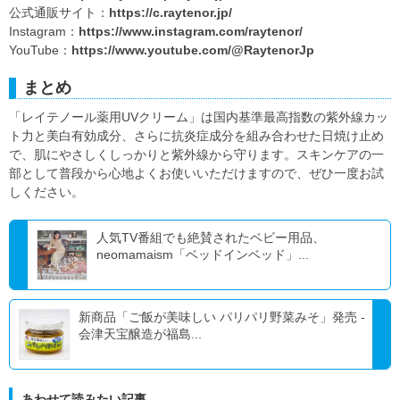
公式通販サイト：
https://c.raytenor.jp/
Instagram：
https://www.instagram.com/raytenor/
YouTube：
https://www.youtube.com/@RaytenorJp
まとめ
「レイテノール薬用UVクリーム」は国内基準最高指数の紫外線カッ
ト力と美白有効成分、さらに抗炎症成分を組み合わせた日焼け止め
で、肌にやさしくしっかりと紫外線から守ります。スキンケアの一
部として普段から心地よくお使いいただけますので、ぜひ一度お試
しください。
人気TV番組でも絶賛されたベビー用品、
neomamaism「ベッドインベッド」...
新商品「ご飯が美味しい パリパリ野菜みそ」発売 -
会津天宝醸造が福島...
あわせて読みたい記事