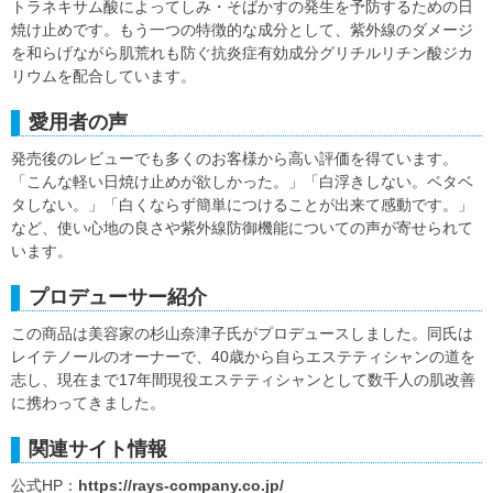
トラネキサム酸によってしみ・そばかすの発生を予防するための日
焼け止めです。もう一つの特徴的な成分として、紫外線のダメージ
を和らげながら肌荒れも防ぐ抗炎症有効成分グリチルリチン酸ジカ
リウムを配合しています。
愛用者の声
発売後のレビューでも多くのお客様から高い評価を得ています。
「こんな軽い日焼け止めが欲しかった。」「白浮きしない。ベタベ
タしない。」「白くならず簡単につけることが出来て感動です。」
など、使い心地の良さや紫外線防御機能についての声が寄せられて
います。
プロデューサー紹介
この商品は美容家の杉山奈津子氏がプロデュースしました。同氏は
レイテノールのオーナーで、40歳から自らエステティシャンの道を
志し、現在まで17年間現役エステティシャンとして数千人の肌改善
に携わってきました。
関連サイト情報
公式HP：
https://rays-company.co.jp/