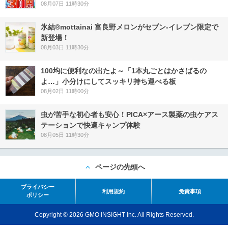
08月07日 11時30分
氷結®mottainai 富良野メロンがセブン‐イレブン限定で
新登場！
08月03日 11時30分
100均に便利なの出たよ～「1本丸ごとはかさばるの
よ…」小分けにしてスッキリ持ち運べる板
08月02日 11時00分
虫が苦手な初心者も安心！PICA×アース製薬の虫ケアス
テーションで快適キャンプ体験
08月05日 11時30分
ページの先頭へ
プライバシー
利用規約
免責事項
ポリシー
Copyright © 2026 GMO INSIGHT Inc. All Rights Reserved.