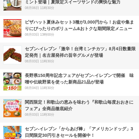
ミント登場｜夏限定スイーツサンドの爽快な魅力
08月06日 11時30分
ピザハット夏休みセット3種が3,000円から！お盆や集ま
りにぴったりのボリューム&おトクな期間限定メニュー
08月03日 13時00分
セブン-イレブン「激辛！台湾ミンチカツ」8月4日数量限
定発売｜名古屋発祥の旨辛グルメが登場
08月03日 11時30分
長野県150周年記念フェアがセブン-イレブンで開催 味
噌や伝統野菜を使った新商品21品が登場
08月04日 11時30分
関西限定！和歌山の恵みを味わう『和歌山毎度おおきに
フェア』全商品徹底紹介
08月03日 11時30分
セブン‐イレブン「からあげ棒」「アメリカンドッグ」3
日間限定30円引きセールを開催中！