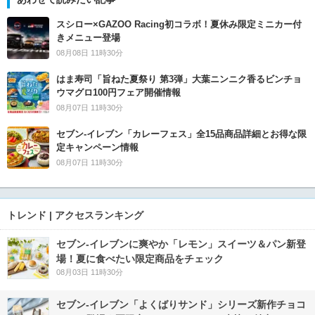
スシロー×GAZOO Racing初コラボ！夏休み限定ミニカー付
きメニュー登場
08月08日 11時30分
はま寿司「旨ねた夏祭り 第3弾」大葉ニンニク香るビンチョ
ウマグロ100円フェア開催情報
08月07日 11時30分
セブン‐イレブン「カレーフェス」全15品商品詳細とお得な限
定キャンペーン情報
08月07日 11時30分
トレンド | アクセスランキング
セブン‐イレブンに爽やか「レモン」スイーツ＆パン新登
場！夏に食べたい限定商品をチェック
08月03日 11時30分
セブン‐イレブン「よくばりサンド」シリーズ新作チョコ