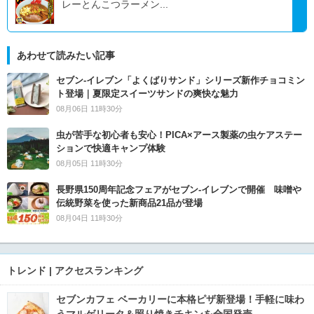
レーとんこつラーメン...
あわせて読みたい記事
セブン‐イレブン「よくばりサンド」シリーズ新作チョコミン
ト登場｜夏限定スイーツサンドの爽快な魅力
08月06日 11時30分
虫が苦手な初心者も安心！PICA×アース製薬の虫ケアステー
ションで快適キャンプ体験
08月05日 11時30分
長野県150周年記念フェアがセブン-イレブンで開催 味噌や
伝統野菜を使った新商品21品が登場
08月04日 11時30分
トレンド | アクセスランキング
セブンカフェ ベーカリーに本格ピザ新登場！手軽に味わ