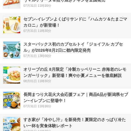
うマルゲリータ＆照り焼きチキンを全国発売
07月31日 11時30分
セブン‐イレブンよくばりサンドに「ハムカツ＆たまごマ
カロニ」が新登場！
07月31日 11時30分
スターバックス初のカプセルトイ「ジョイフル カプセ
ル」が2026年8月2日に都内限定発売
07月31日 13時00分
オリーブの丘 8月限定「冷製カッペリーニ 赤海老のレモ
ンガーリック」新登場！爽やか夏メニューを徹底解説
08月01日 11時30分
長岡まつり大花火大会応援フェア｜商品6品が新潟県セブ
ン−イレブンに登場中！
07月31日 11時30分
すき家が「冷やし汁」を新発売！夏限定のさっぱり冷た
い一杯を実食体験レポート