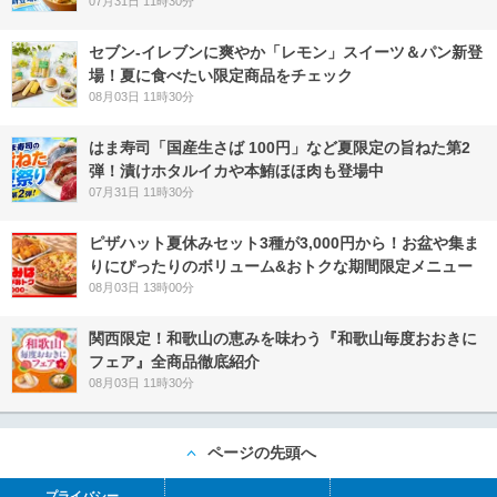
07月31日 11時30分
セブン‐イレブンに爽やか「レモン」スイーツ＆パン新登
場！夏に食べたい限定商品をチェック
08月03日 11時30分
はま寿司「国産生さば 100円」など夏限定の旨ねた第2
弾！漬けホタルイカや本鮪ほほ肉も登場中
07月31日 11時30分
ピザハット夏休みセット3種が3,000円から！お盆や集ま
りにぴったりのボリューム&おトクな期間限定メニュー
08月03日 13時00分
関西限定！和歌山の恵みを味わう『和歌山毎度おおきに
フェア』全商品徹底紹介
08月03日 11時30分
ページの先頭へ
プライバシー