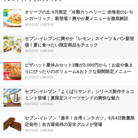
オリーブの丘 8月限定「冷製カッペリーニ 赤海老のレモ
ンガーリック」新登場！爽やか夏メニューを徹底解説
08月01日 11時30分
セブン‐イレブンに爽やか「レモン」スイーツ＆パン新登
場！夏に食べたい限定商品をチェック
08月03日 11時30分
ピザハット夏休みセット3種が3,000円から！お盆や集ま
りにぴったりのボリューム&おトクな期間限定メニュー
08月03日 13時00分
セブン‐イレブン「よくばりサンド」シリーズ新作チョコ
ミント登場｜夏限定スイーツサンドの爽快な魅力
08月06日 11時30分
セブン-イレブン「激辛！台湾ミンチカツ」8月4日数量限
定発売｜名古屋発祥の旨辛グルメが登場
08月03日 11時30分