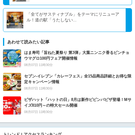
「全てがサスティナブル」をテーマにリニューア
ル！道の駅「うたしない...
あわせて読みたい記事
はま寿司「旨ねた夏祭り 第3弾」大葉ニンニク香るビンチョ
ウマグロ100円フェア開催情報
08月07日 11時30分
セブン‐イレブン「カレーフェス」全15品商品詳細とお得な限
定キャンペーン情報
08月07日 11時30分
ピザハット「ハットの日」8月は新作ビビンバピザ登場！Mサ
イズ810円～の特大セール開催
08月07日 11時30分
トレンド | アクセスランキング