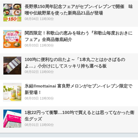
長野県150周年記念フェアがセブン-イレブンで開催 味
噌や伝統野菜を使った新商品21品が登場
08月04日 11時30分
関西限定！和歌山の恵みを味わう『和歌山毎度おおきに
フェア』全商品徹底紹介
08月03日 11時30分
100均に便利なの出たよ～「1本丸ごとはかさばるの
よ…」小分けにしてスッキリ持ち運べる板
08月02日 11時00分
氷結®mottainai 富良野メロンがセブン‐イレブン限定で
新登場！
08月03日 11時30分
1枚22円って衝撃…100均で買えるとは思ってなかった衛
生グッズ
08月01日 11時00分