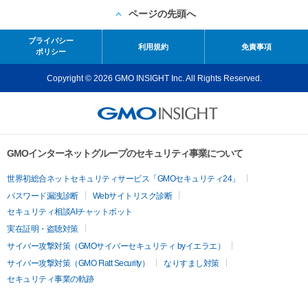
ページの先頭へ
プライバシー
利用規約
免責事項
ポリシー
Copyright © 2026 GMO INSIGHT Inc. All Rights Reserved.
GMOインターネットグループのセキュリティ事業について
世界初総合ネットセキュリティサービス「GMOセキュリティ24」
パスワード漏洩診断
Webサイトリスク診断
セキュリティ相談AIチャットボット
実在証明・盗聴対策
サイバー攻撃対策（GMOサイバーセキュリティ byイエラエ）
サイバー攻撃対策（GMO Flatt Security）
なりすまし対策
セキュリティ事業の軌跡