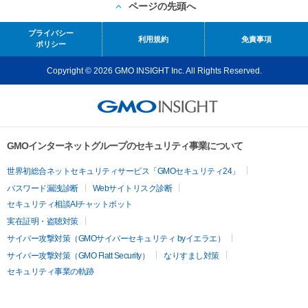
ページの先頭へ
プライバシー
利用規約
免責事項
ポリシー
Copyright © 2026 GMO INSIGHT Inc. All Rights Reserved.
GMOインターネットグループのセキュリティ事業について
世界初総合ネットセキュリティサービス「GMOセキュリティ24」
パスワード漏洩診断
Webサイトリスク診断
セキュリティ相談AIチャットボット
実在証明・盗聴対策
サイバー攻撃対策（GMOサイバーセキュリティ byイエラエ）
サイバー攻撃対策（GMO Flatt Security）
なりすまし対策
セキュリティ事業の軌跡