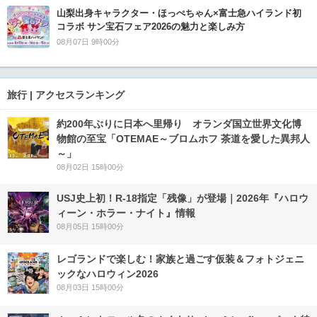
山梨出身キャラクター・ほっぺちゃん×富士急ハイランド初
コラボ サン宝石フェア2026の魅力と楽しみ方
08月07日 9時00分
旅行 | アクセスランキング
約200年ぶりに日本へ里帰り オランダ国立世界文化博
物館の至宝「OTEMAE～ブロムホフ 茶道を愛した異邦人
～」
08月02日 15時00分
USJ史上初！R-18指定「残像」が登場｜2026年『ハロウ
ィーン・ホラー・ナイト』情報
08月05日 15時00分
レゴランドで楽しむ！家族と過ごす仮装＆フォトジェニ
ックなハロウィン2026
08月03日 15時00分