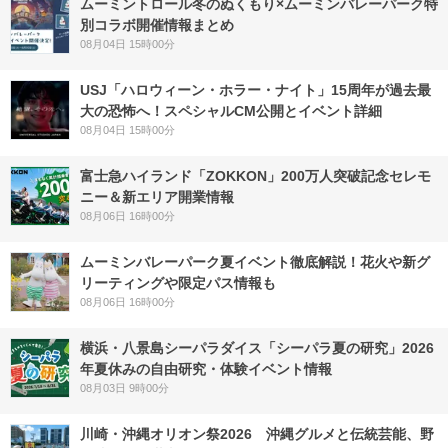
ムーミントロール冬のぬくもり×ムーミンバレーパーク特
別コラボ開催情報まとめ
08月04日 15時00分
USJ「ハロウィーン・ホラー・ナイト」15周年が過去最
大の恐怖へ！スペシャルCM公開とイベント詳細
08月04日 15時00分
富士急ハイランド「ZOKKON」200万人突破記念セレモ
ニー＆新エリア開業情報
08月06日 16時00分
ムーミンバレーパーク夏イベント徹底解説！花火や新グ
リーティングや限定パス情報も
08月06日 16時00分
横浜・八景島シーパラダイス「シーパラ夏の研究」2026
年夏休みの自由研究・体験イベント情報
08月03日 9時00分
川崎・沖縄オリオン祭2026 沖縄グルメと伝統芸能、野