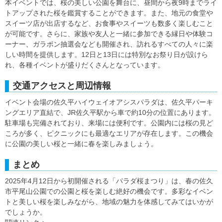
本イベントでは、桜の美しい公園を舞台に、昼間から夜9時までライ
トアップされた桜を鑑賞することができます。また、地元の食堂や
スイーツ店が出店するなど、お食事やスイーツも数多く楽しむこと
が可能です。さらに、家族や友人と一緒に参加できる縁日や体験コ
ーナー、ガラポン抽選会なども開催され、訪れるすべての人々に楽
しい時間を提供します。12日と13日には特別なお祭り日が設けら
れ、各種イベントが盛りだくさんとなっています。
交通アクセスと周辺情報
イベント会場の佐久平ハイウェイオアシスパラダは、佐久平パーキ
ングエリア直結で、JR佐久平駅から車で約10分の位置にあります。
駐車場も完備されており、来場には便利です。公園内には桜の見ど
ころが多く、ピクニックにも最適なエリアが存在します。この機会
に公園の美しい桜と一緒に春を楽しみましょう。
まとめ
2025年4月12日から初開催される「パラダ桜まつり」は、春の佐久
市平尾山公園での公園と桜を楽しむ絶好の機会です。多彩なイベン
トと美しい桜を楽しみながら、地域の魅力を体感してみてはいかが
でしょうか。