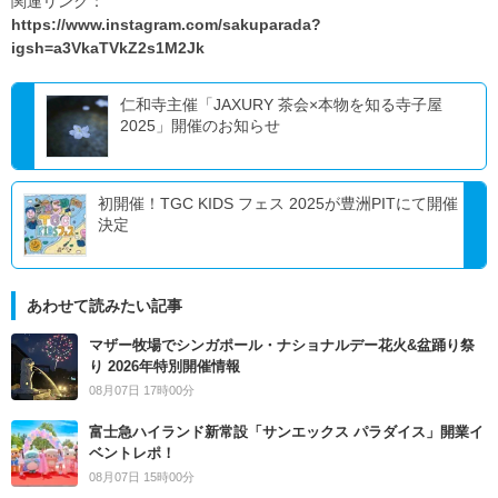
関連リンク：
https://www.instagram.com/sakuparada?
igsh=a3VkaTVkZ2s1M2Jk
仁和寺主催「JAXURY 茶会×本物を知る寺子屋
2025」開催のお知らせ
初開催！TGC KIDS フェス 2025が豊洲PITにて開催
決定
あわせて読みたい記事
マザー牧場でシンガポール・ナショナルデー花火&盆踊り祭
り 2026年特別開催情報
08月07日 17時00分
富士急ハイランド新常設「サンエックス パラダイス」開業イ
ベントレポ！
08月07日 15時00分