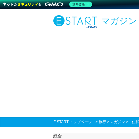
無料診断
マガジン
E START トップページ
>
旅行
>
マガジン
>
仁和
総合