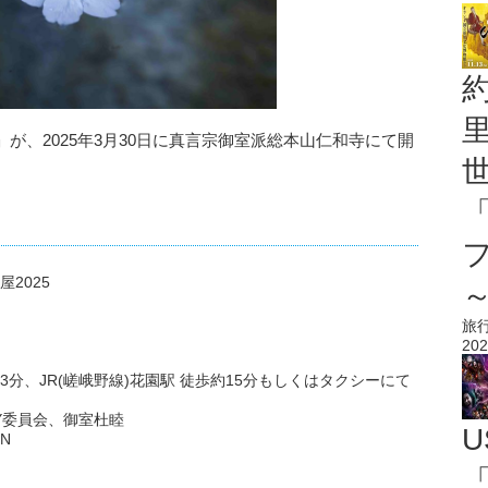
25」が、2025年3月30日に真言宗御室派総本山仁和寺にて開
2025
旅
202
3分、JR(嵯峨野線)花園駅 徒歩約15分もしくはタクシーにて
Y委員会、御室杜睦
U
N
「