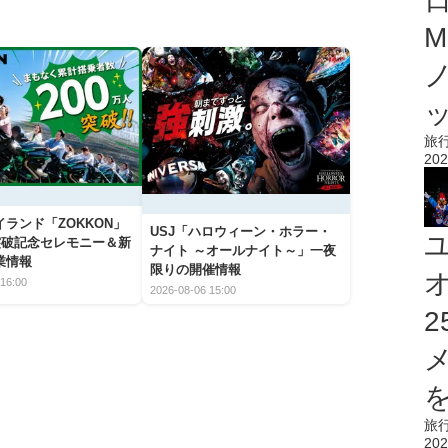
M
旅
202
ランド「ZOKKON」
USJ「ハロウィーン・ホラー・
人突破記念セレモニー＆新
ナイト ～オールナイト～」一夜
業情報
限りの開催情報
16:00
2026-08-06 15:00
を
旅
202