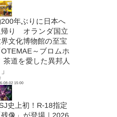
約200年ぶりに日本へ
里帰り オランダ国立
世界文化博物館の至宝
「OTEMAE～ブロムホ
フ 茶道を愛した異邦人
～」
行
6-08-02 15:00
SJ史上初！R-18指定
残像」が登場｜2026