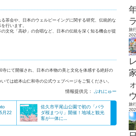
れる茶会や、日本のウェルビーイングに関する研究、伝統的な
示を行います。
旅
本の文化「高砂」の合唱など、日本の伝統を深く知る機会が提
202
仁和寺にて開催され、日本の本物の美と文化を体感する絶好の
ついては総本山仁和寺の公式ウェブページをご覧ください。
情報提供元：
ぷれにゅー
ウ
旅
to
佐久市平尾山公園で初の「パラ
202
年5月22
ダ桜まつり」開催！地域と観光
客が一体に...