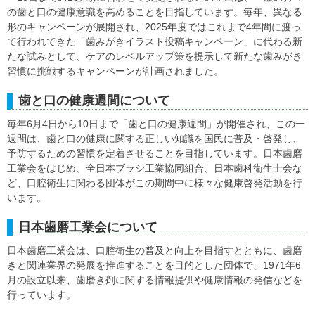
の歯と口の健康意識を高めることを目指しています。毎年、異なる
形のキャンペーンが展開され、2025年度ではこれまで4年間に渡っ
て行われてきた「歯みがきイラスト投稿キャンペーン」に代わる新
たな試みとして、ケアのレベルアップ策を提示して新たな歯みがき
習慣に挑戦するキャンペーンが計画されました。
歯と口の健康週間について
毎年6月4日から10日まで「歯と口の健康週間」が開催され、この一
週間は、歯と口の健康に関する正しい知識を国民に普及・啓発し、
予防するための習慣を定着させることを目指しています。日本歯磨
工業会をはじめ、全日本ブラシ工業協同組合、日本歯科衛生士会な
ど、口腔衛生に関わる団体がこの期間中に様々な健康啓発活動を行
います。
日本歯磨工業会について
日本歯磨工業会は、口腔衛生の普及と向上を目指すとともに、歯磨
きと関連業界の発展を推進することを目的とした団体で、1971年6
月の設立以来、歯磨き剤に関する情報提供や健康情報の発信などを
行っています。