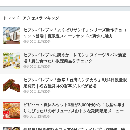
トレンド | アクセスランキング
セブン‐イレブン「よくばりサンド」シリーズ新作チョコ
ミント登場｜夏限定スイーツサンドの爽快な魅力
08月06日 11時30分
セブン‐イレブンに爽やか「レモン」スイーツ＆パン新登
場！夏に食べたい限定商品をチェック
08月03日 11時30分
セブン-イレブン「激辛！台湾ミンチカツ」8月4日数量限
定発売｜名古屋発祥の旨辛グルメが登場
08月03日 11時30分
ピザハット夏休みセット3種が3,000円から！お盆や集ま
りにぴったりのボリューム&おトクな期間限定メニュー
08月03日 13時00分
長野県150周年記念フェアがセブン-イレブンで開催 味