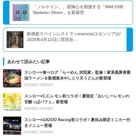
「ノルケイン」、冒険心を刺激する「Wild ONE
Skeleton 39mm」を新発売
新感覚スペインレストランesencia(エセンシア)が
2025年4月12日に世田谷...
あわせて読みたい記事
スシロー×食べログ「らーめん 武双家」監修！家系風豚骨醤
油ラーメン＆新感覚冷やしとり天うどんが新登場
08月09日 11時30分
スシロー×C.C.レモン初コラボ！夏限定「おいしーレモンの
甘酸っぱパフェ」新登場
08月09日 11時30分
スシロー×GAZOO Racing初コラボ！夏休み限定ミニカー付
きメニュー登場
08月08日 11時30分