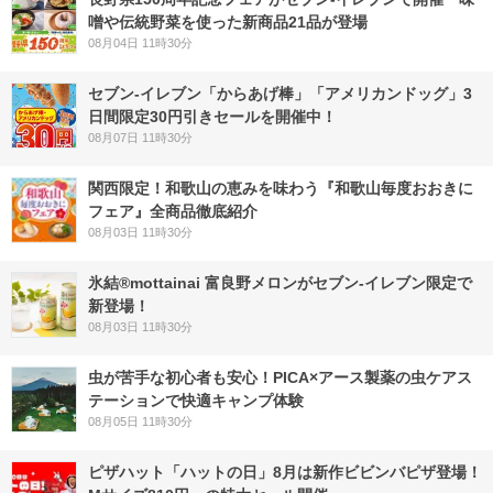
噌や伝統野菜を使った新商品21品が登場
08月04日 11時30分
セブン‐イレブン「からあげ棒」「アメリカンドッグ」3
日間限定30円引きセールを開催中！
08月07日 11時30分
関西限定！和歌山の恵みを味わう『和歌山毎度おおきに
フェア』全商品徹底紹介
08月03日 11時30分
氷結®mottainai 富良野メロンがセブン‐イレブン限定で
新登場！
08月03日 11時30分
虫が苦手な初心者も安心！PICA×アース製薬の虫ケアス
テーションで快適キャンプ体験
08月05日 11時30分
ピザハット「ハットの日」8月は新作ビビンバピザ登場！