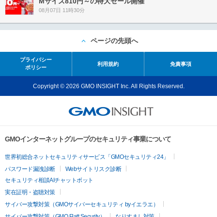
Mサイズ810円～の特大セール開催
08月07日 11時30分
ページの先頭へ
プライバシー
利用規約
免責事項
ポリシー
Copyright © 2026 GMO INSIGHT Inc. All Rights Reserved.
GMOインターネットグループのセキュリティ事業について
世界初総合ネットセキュリティサービス「GMOセキュリティ24」
パスワード漏洩診断
Webサイトリスク診断
セキュリティ相談AIチャットボット
実在証明・盗聴対策
サイバー攻撃対策（GMOサイバーセキュリティ byイエラエ）
サイバー攻撃対策（GMO Flatt Security）
なりすまし対策