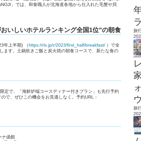
TANOJI」では、和食職人が北海道各地から仕入れた毛蟹や貝
食がおいしいホテルランキング全国1位”の朝食
旅
202
23年上半期) （
https://rlx.jp/r/2023/first_half/breakfast/
）で全
供します。土鍋炊きご飯と炭火焼の朝食コースで、新たな食の
室限定で、「海鮮炉端コースディナー付きプラン」も先行予約
ウ
ので、ぜひこの機会をお見逃しなく。予約URL：
旅
202
ーナ函館