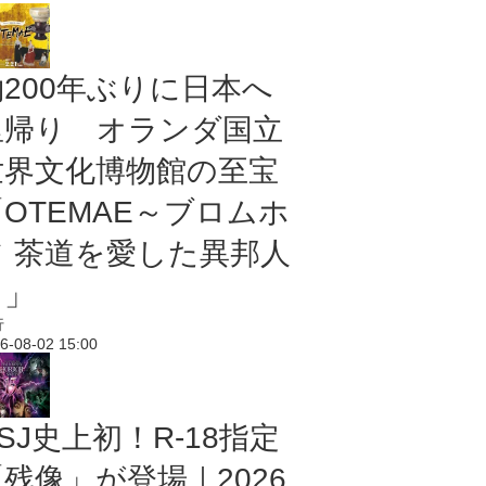
約200年ぶりに日本へ
里帰り オランダ国立
世界文化博物館の至宝
「OTEMAE～ブロムホ
フ 茶道を愛した異邦人
～」
行
6-08-02 15:00
SJ史上初！R-18指定
残像」が登場｜2026