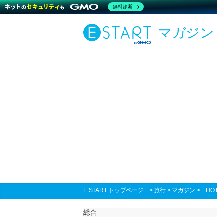
無料診断
マガジン
E START トップページ
>
旅行
>
マガジン
>
HO
総合