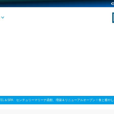
TEL＆SPA センチュリーマリーナ函館、増築＆リニューアルオープン！食と癒や