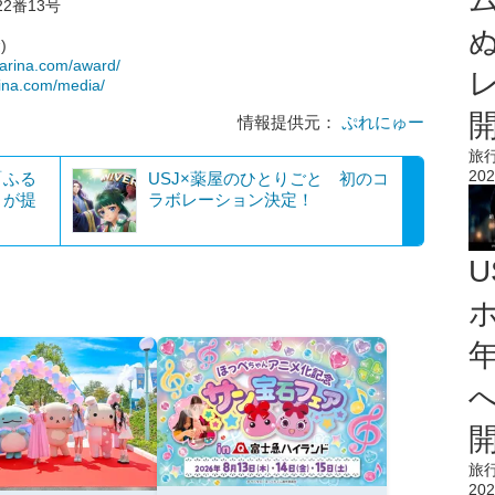
2番13号
)
marina.com/award/
ina.com/media/
情報提供元：
ぷれにゅー
旅
202
「ふる
USJ×薬屋のひとりごと 初のコ
」が提
ラボレーション決定！
旅
202