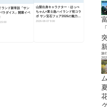
山梨出身キャラクター・ほっぺ
イランド新常設「サン
ちゃん×富士急ハイランド初コラ
 パラダイス」開業イベ
ボ サン宝石フェア2026の魅力と
！
楽しみ方
2026-08-07 9:00
15:00
「
旅
202