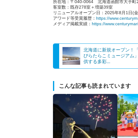
所在地：〒040-0064 北海道函館市大手町2
客室数：既存278室＋増築39室
リニューアルオープン日：2025年8月1日(金
アワード等受賞履歴：
https://www.century
メディア掲載実績：
https://www.centurymar
北海道に新規オープン！
びらたらこミュージアム
供する多彩...
こんな記事も読まれています