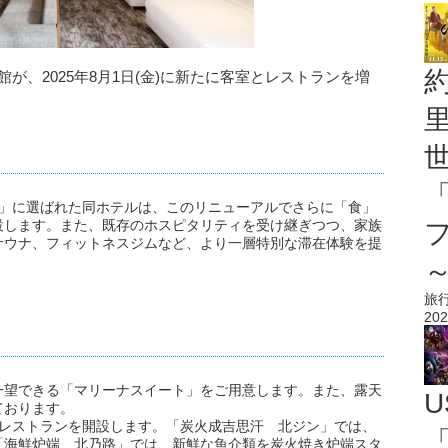
館が、2025年8月1日(金)に新たに客室とレストランを増
位」に選ばれた同ホテルは、このリニューアルでさらに「食」
設します。また、既存のホスピタリティを受け継ぎつつ、家族
サウナ、フィットネスジムなど、より一層特別な滞在体験を提
旅
202
一望できる「マリーナスイート」をご用意します。また、露天
U
ております。
ーレストランを開設します。「炭火成吉思汗 北ジン」では、
「
「海鮮炉端 北乃路」では、新鮮な魚介類を炭火焼き炉端スタ