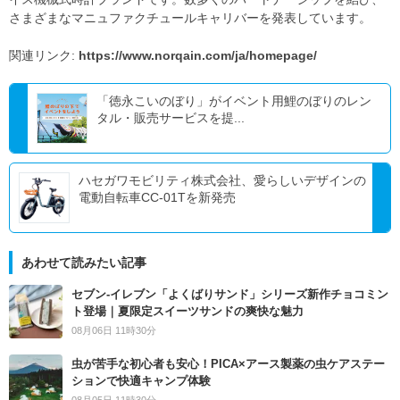
さまざまなマニュファクチュールキャリバーを発表しています。
関連リンク:
https://www.norqain.com/ja/homepage/
「徳永こいのぼり」がイベント用鯉のぼりのレン
タル・販売サービスを提...
ハセガワモビリティ株式会社、愛らしいデザインの
電動自転車CC-01Tを新発売
あわせて読みたい記事
セブン‐イレブン「よくばりサンド」シリーズ新作チョコミン
ト登場｜夏限定スイーツサンドの爽快な魅力
08月06日 11時30分
虫が苦手な初心者も安心！PICA×アース製薬の虫ケアステー
ションで快適キャンプ体験