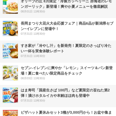
オリーブの丘 8月限定「冷製カッペリーニ 赤海老のレモ
ンガーリック」新登場！爽やか夏メニューを徹底解説
08月01日 11時30分
長岡まつり大花火大会応援フェア｜商品6品が新潟県セブ
ン−イレブンに登場中！
07月31日 11時30分
すき家が「冷やし汁」を新発売！夏限定のさっぱり冷た
い一杯を実食体験レポート
07月31日 11時30分
セブン‐イレブンに爽やか「レモン」スイーツ＆パン新登
場！夏に食べたい限定商品をチェック
08月03日 11時30分
はま寿司「国産生さば 100円」など夏限定の旨ねた第2
弾！漬けホタルイカや本鮪ほほ肉も登場中
07月31日 11時30分
ピザハット夏休みセット3種が3,000円から！お盆や集ま